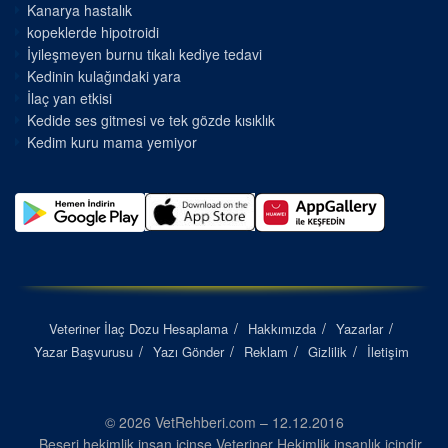
Kanarya hastalık
kopeklerde hipotroidi
İyileşmeyen burnu tıkalı kediye tedavi
Kedinin kulağındaki yara
İlaç yan etkisi
Kedide ses gitmesi ve tek gözde kısıklık
Kedim kuru mama yemiyor
Veteriner İlaç Dozu Hesaplama
Hakkımızda
Yazarlar
Yazar Başvurusu
Yazı Gönder
Reklam
Gizlilik
İletişim
© 2026 VetRehberi.com – 12.12.2016
Beşeri hekimlik insan içinse Veteriner Hekimlik insanlık içindir...