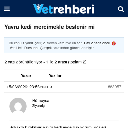
Yavru kedi mercimekle beslenir mi
Bu konu 1 yanıt içerir, 2 izleyen vardır ve en son
1 ay 2 hafta önce
Vet. Hek. Dursunali Şimşek
tarafından güncellenmiştir.
2 yazı görüntüleniyor - 1 ile 2 arası (toplam 2)
Yazar
Yazılar
15/06/2026: 23:56
#83957
YANITLA
Rümeysa
Ziyaretçi
Sokakta bırakılmış yavru kedi evde bakıyorum, gözleri