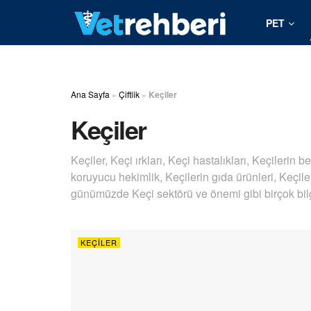
PET
Ana Sayfa
»
Çiftlik
»
Keçiler
Keçiler
Keçiler, Keçi ırkları, Keçi hastalıkları, Keçilerin 
koruyucu hekimlik, Keçilerin gıda ürünleri, Keçil
günümüzde Keçi sektörü ve önemi gibi birçok bilg
KEÇILER