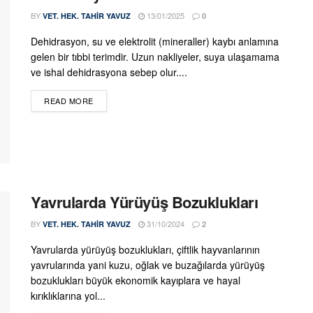
BY
13/01/2025
VET. HEK. TAHIR YAVUZ
0
Dehidrasyon, su ve elektrolit (mineraller) kaybı anlamına
gelen bir tıbbi terimdir. Uzun nakliyeler, suya ulaşamama
ve ishal dehidrasyona sebep olur....
DETAILS
READ MORE
Yavrularda Yürüyüş Bozuklukları
BY
31/10/2024
VET. HEK. TAHIR YAVUZ
2
Yavrularda yürüyüş bozuklukları, çiftlik hayvanlarının
yavrularında yani kuzu, oğlak ve buzağılarda yürüyüş
bozuklukları büyük ekonomik kayıplara ve hayal
kırıklıklarına yol...