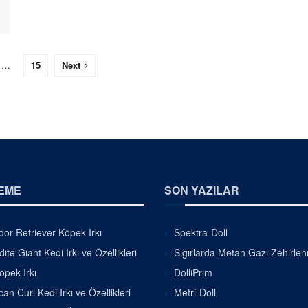
…
15
Next
EME
SON YAZILAR
or Retriever Köpek Irkı
Spektra-Doll
ite Giant Kedi Irkı ve Özellikleri
Sığırlarda Metan Gazı Zehirle
pek Irkı
DolliPrim
an Curl Kedi Irkı ve Özellikleri
Metri-Doll