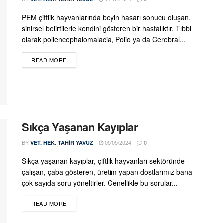
PEM çiftlik hayvanlarında beyin hasarı sonucu oluşan,
sinirsel belirtilerle kendini gösteren bir hastalıktır. Tıbbi
olarak poliencephalomalacia, Polio ya da Cerebral...
DETAILS
READ MORE
Sıkça Yaşanan Kayıplar
BY
05/05/2024
VET. HEK. TAHIR YAVUZ
0
Sıkça yaşanan kayıplar, çiftlik hayvanları sektöründe
çalışan, çaba gösteren, üretim yapan dostlarımız bana
çok sayıda soru yöneltirler. Genellikle bu sorular...
DETAILS
READ MORE