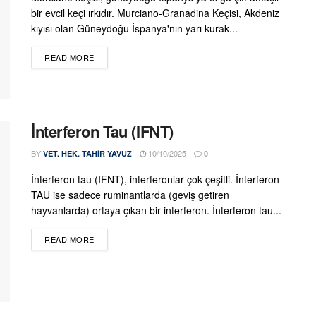
bir evcil keçi ırkıdır. Murciano-Granadina Keçisi, Akdeniz
kıyısı olan Güneydoğu İspanya'nın yarı kurak...
DETAILS
READ MORE
İnterferon Tau (IFNT)
BY
10/10/2025
VET. HEK. TAHIR YAVUZ
0
İnterferon tau (IFNT), interferonlar çok çeşitli. İnterferon
TAU ise sadece ruminantlarda (geviş getiren
hayvanlarda) ortaya çıkan bir interferon. İnterferon tau...
DETAILS
READ MORE