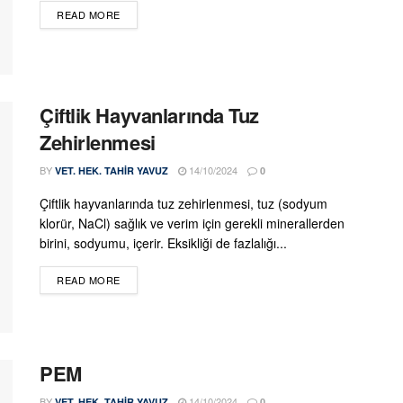
DETAILS
READ MORE
Çiftlik Hayvanlarında Tuz
Zehirlenmesi
BY
14/10/2024
VET. HEK. TAHIR YAVUZ
0
Çiftlik hayvanlarında tuz zehirlenmesi, tuz (sodyum
klorür, NaCl) sağlık ve verim için gerekli minerallerden
birini, sodyumu, içerir. Eksikliği de fazlalığı...
DETAILS
READ MORE
PEM
BY
14/10/2024
VET. HEK. TAHIR YAVUZ
0