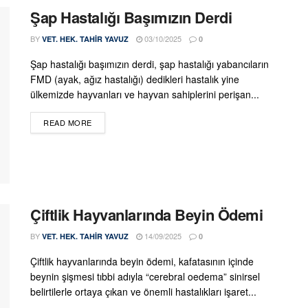
Şap Hastalığı Başımızın Derdi
BY
03/10/2025
VET. HEK. TAHIR YAVUZ
0
Şap hastalığı başımızın derdi, şap hastalığı yabancıların
FMD (ayak, ağız hastalığı) dedikleri hastalık yine
ülkemizde hayvanları ve hayvan sahiplerini perişan...
DETAILS
READ MORE
Çiftlik Hayvanlarında Beyin Ödemi
BY
14/09/2025
VET. HEK. TAHIR YAVUZ
0
Çiftlik hayvanlarında beyin ödemi, kafatasının içinde
beynin şişmesi tıbbi adıyla “cerebral oedema” sinirsel
belirtilerle ortaya çıkan ve önemli hastalıkları işaret...