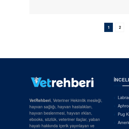
1
2
İNCEL
Labrad
VetRehberi
, Veteriner Hekimlik mesleği,
Aphrod
hayvan sağlığı, hayvan hastalıkları,
hayvan beslenmesi, hayvan ırkları,
Pug Kö
ebooks, sözlük, veteriner ilaçlar, yaban
Americ
hayatı hakkında içerik yayınlayan ve