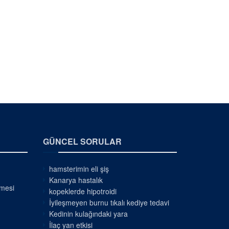
GÜNCEL SORULAR
hamsterimin eli şiş
Kanarya hastalık
nmesi
kopeklerde hipotroidi
İyileşmeyen burnu tıkalı kediye tedavi
Kedinin kulağındaki yara
İlaç yan etkisi