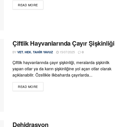
DETAILS
READ MORE
Çiftlik Hayvanlarında Çayır Şişkinliği
BY
15/07/2025
VET. HEK. TAHIR YAVUZ
0
Çiftlik hayvanlarında çayır şişkinliği, meralarda şişkinlik
yapan otlar ya da karın şişkinliğine yol açan otlar olarak
açıklanabilir. Özellikle ilkbaharda çayırlarda...
DETAILS
READ MORE
Dehidrasyon