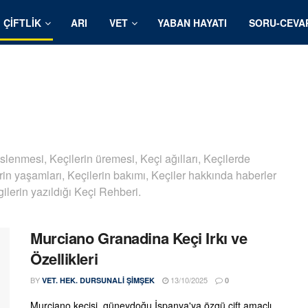
ÇIFTLIK
ARI
VET
YABAN HAYATI
SORU-CEVA
beslenmesi, Keçilerin üremesi, Keçi ağılları, Keçilerde
erin yaşamları, Keçilerin bakımı, Keçiler hakkında haberler
ilerin yazıldığı Keçi Rehberi.
Murciano Granadina Keçi Irkı ve
Özellikleri
BY
13/10/2025
VET. HEK. DURSUNALI ŞIMŞEK
0
Murciano keçisi, güneydoğu İspanya'ya özgü çift amaçlı