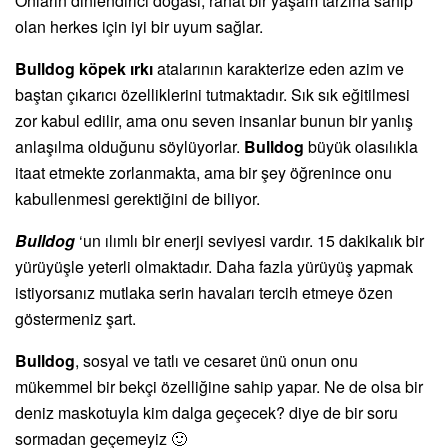
Onların dinlendirici doğası, rahat bir yaşam tarzına sahip
olan herkes için iyi bir uyum sağlar.
Bulldog köpek ırkı
atalarının karakterize eden azim ve
baştan çıkarıcı özelliklerini tutmaktadır. Sık sık eğitilmesi
zor kabul edilir, ama onu seven insanlar bunun bir yanlış
anlaşılma olduğunu söylüyorlar.
Bulldog
büyük olasılıkla
itaat etmekte zorlanmakta, ama bir şey öğrenince onu
kabullenmesi gerektiğini de biliyor.
Bulldog
‘un ılımlı bir enerji seviyesi vardır. 15 dakikalık bir
yürüyüşle yeterli olmaktadır. Daha fazla yürüyüş yapmak
istiyorsanız mutlaka serin havaları tercih etmeye özen
göstermeniz şart.
Bulldog
, sosyal ve tatlı ve cesaret ünü onun onu
mükemmel bir bekçi özelliğine sahip yapar. Ne de olsa bir
deniz maskotuyla kim dalga geçecek? diye de bir soru
sormadan geçemeyiz 🙂