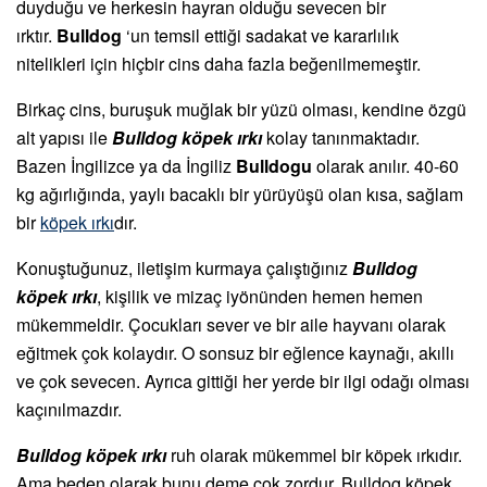
duyduğu ve herkesin hayran olduğu sevecen bir
ırktır.
Bulldog
‘un temsil ettiği sadakat ve kararlılık
nitelikleri için hiçbir cins daha fazla beğenilmemeştir.
Birkaç cins, buruşuk muğlak bir yüzü olması, kendine özgü
alt yapısı ile
Bulldog köpek ırkı
kolay tanınmaktadır.
Bazen İngilizce ya da İngiliz
Bulldogu
olarak anılır. 40-60
kg ağırlığında, yaylı bacaklı bir yürüyüşü olan kısa, sağlam
bir
köpek ırkı
dır.
Konuştuğunuz, iletişim kurmaya çalıştığınız
Bulldog
köpek ırkı
, kişilik ve mizaç iyönünden hemen hemen
mükemmeldir. Çocukları sever ve bir aile hayvanı olarak
eğitmek çok kolaydır. O sonsuz bir eğlence kaynağı, akıllı
ve çok sevecen. Ayrıca gittiği her yerde bir ilgi odağı olması
kaçınılmazdır.
Bulldog köpek ırkı
ruh olarak mükemmel bir köpek ırkıdır.
Ama beden olarak bunu deme çok zordur. Bulldog köpek