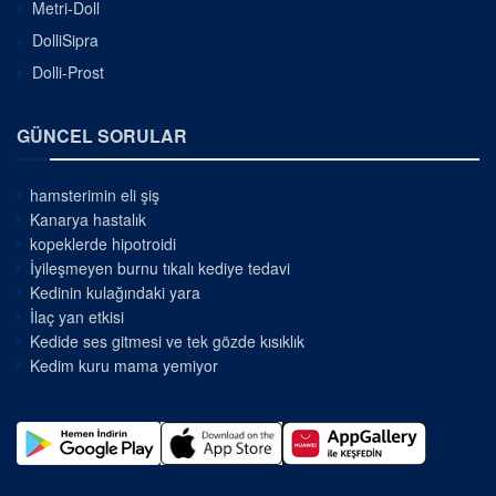
Metri-Doll
DolliSipra
Dolli-Prost
GÜNCEL SORULAR
hamsterimin eli şiş
Kanarya hastalık
kopeklerde hipotroidi
İyileşmeyen burnu tıkalı kediye tedavi
Kedinin kulağındaki yara
İlaç yan etkisi
Kedide ses gitmesi ve tek gözde kısıklık
Kedim kuru mama yemiyor