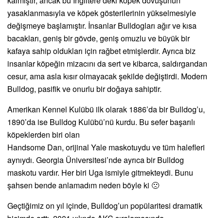
kalmıştır, ancak bu İngiltere’deki köpek dövüşünün
yasaklanmasıyla ve köpek gösterilerinin yükselmesiyle
değişmeye başlamıştır. İnsanlar Bulldogları ağır ve kısa
bacakları, geniş bir gövde, geniş omuzlu ve büyük bir
kafaya sahip oldukları için rağbet etmişlerdir. Ayrıca biz
insanlar köpeğin mizacını da sert ve kibarca, saldırgandan
cesur, ama asla kısır olmayacak şekilde değiştirdi. Modern
Bulldog, pasifik ve onurlu bir doğaya sahiptir.
Amerikan Kennel Kulübü ilk olarak 1886’da bir Bulldog’u,
1890’da ise Bulldog Kulübü’nü kurdu. Bu sefer başarılı
köpeklerden biri olan
Handsome Dan, orijinal Yale maskotuydu ve tüm halefleri
aynıydı. Georgia Üniversitesi’nde ayrıca bir Bulldog
maskotu vardır. Her biri Uga ismiyle gitmekteydi. Bunu
şahsen bende anlamadım neden böyle ki 🙁
Geçtiğimiz on yıl içinde, Bulldog’un popülaritesi dramatik