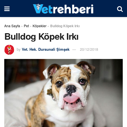
Ana Sayfa
»
Pet
»
Köpekler
»
Bulldog Köpek Irkı
Bulldog Köpek Irkı
by
Vet. Hek. Dursunali Şimşek
20/12/2018