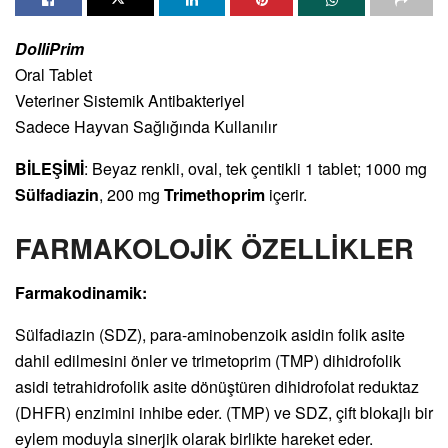
DolliPrim
Oral Tablet
Veteriner Sistemik Antibakteriyel
Sadece Hayvan Sağlığında Kullanılır
BİLEŞİMİ
: Beyaz renkli, oval, tek çentikli 1 tablet; 1000 mg
Sülfadiazin
, 200 mg
Trimethoprim
içerir.
FARMAKOLOJİK ÖZELLİKLER
Farmakodinamik:
Sülfadiazin (SDZ), para-aminobenzoik asidin folik asite
dahil edilmesini önler ve trimetoprim (TMP) dihidrofolik
asidi tetrahidrofolik asite dönüştüren dihidrofolat reduktaz
(DHFR) enzimini inhibe eder. (TMP) ve SDZ, çift blokajlı bir
eylem moduyla sinerjik olarak birlikte hareket eder.