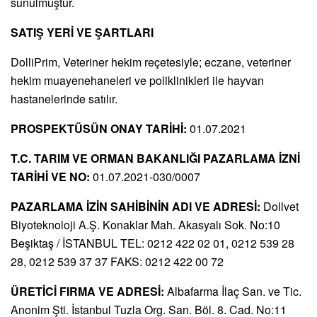
sunulmuştur.
SATIŞ YERİ VE ŞARTLARI
DolliPrim, Veteriner hekim reçetesiyle; eczane, veteriner
hekim muayenehaneleri ve poliklinikleri ile hayvan
hastanelerinde satılır.
PROSPEKTÜSÜN ONAY TARİHİ:
01.07.2021
T.C. TARIM VE ORMAN BAKANLIĞI PAZARLAMA İZNİ
TARİHİ VE NO:
01.07.2021-030/0007
PAZARLAMA İZİN SAHİBİNİN ADI VE ADRESİ:
Dollvet
Biyoteknoloji A.Ş. Konaklar Mah. Akasyalı Sok. No:10
Beşiktaş / İSTANBUL TEL: 0212 422 02 01, 0212 539 28
28, 0212 539 37 37 FAKS: 0212 422 00 72
ÜRETİCİ FIRMA VE ADRESİ:
Albafarma İlaç San. ve Tic.
Anonim Şti. İstanbul Tuzla Org. San. Böl. 8. Cad. No:11