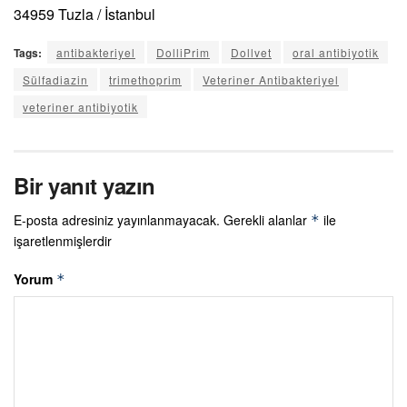
34959 Tuzla / İstanbul
Tags:
antibakteriyel
DolliPrim
Dollvet
oral antibiyotik
Sülfadiazin
trimethoprim
Veteriner Antibakteriyel
veteriner antibiyotik
Bir yanıt yazın
E-posta adresiniz yayınlanmayacak.
Gerekli alanlar
ile
*
işaretlenmişlerdir
Yorum
*