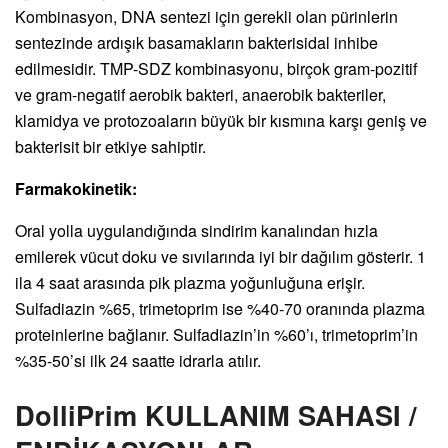
Kombinasyon, DNA sentezi için gerekli olan pürinlerin
sentezinde ardışık basamakların bakterisidal inhibe
edilmesidir. TMP-SDZ kombinasyonu, birçok gram-pozitif
ve gram-negatif aerobik bakteri, anaerobik bakteriler,
klamidya ve protozoaların büyük bir kısmına karşı geniş ve
bakterisit bir etkiye sahiptir.
Farmakokinetik:
Oral yolla uygulandığında sindirim kanalından hızla
emilerek vücut doku ve sıvılarında iyi bir dağılım gösterir. 1
ila 4 saat arasında pik plazma yoğunluğuna erişir.
Sulfadiazin %65, trimetoprim ise %40-70 oranında plazma
proteinlerine bağlanır. Sulfadiazin’in %60’ı, trimetoprim’in
%35-50’si ilk 24 saatte idrarla atılır.
DolliPrim KULLANIM SAHASI /