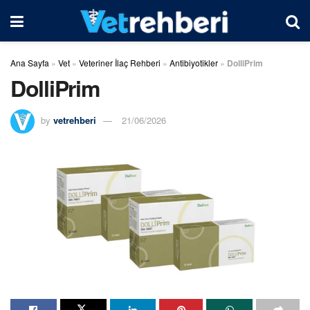
Ana Sayfa
»
Vet
»
Veteriner İlaç Rehberi
»
Antibiyotikler
»
DolliPrim
DolliPrim
by
vetrehberi
21/06/2026