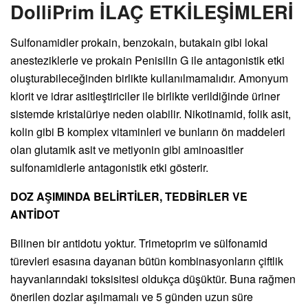
DolliPrim İLAÇ ETKİLEŞİMLERİ
Sulfonamidler prokain, benzokain, butakain gibi lokal
anesteziklerle ve prokain Penisilin G ile antagonistik etki
oluşturabileceğinden birlikte kullanılmamalıdır. Amonyum
klorit ve idrar asitleştiriciler ile birlikte verildiğinde üriner
sistemde kristalüriye neden olabilir. Nikotinamid, folik asit,
kolin gibi B komplex vitaminleri ve bunların ön maddeleri
olan glutamik asit ve metiyonin gibi aminoasitler
sulfonamidlerle antagonistik etki gösterir.
DOZ AŞIMINDA BELİRTİLER, TEDBİRLER VE
ANTİDOT
Bilinen bir antidotu yoktur. Trimetoprim ve sülfonamid
türevleri esasına dayanan bütün kombinasyonların çiftlik
hayvanlarındaki toksisitesi oldukça düşüktür. Buna rağmen
önerilen dozlar aşılmamalı ve 5 günden uzun süre