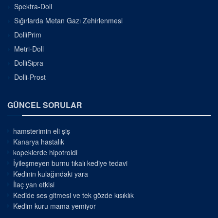
Spektra-Doll
Sığırlarda Metan Gazı Zehirlenmesi
DolliPrim
Metri-Doll
DolliSipra
Dolli-Prost
GÜNCEL SORULAR
hamsterimin eli şiş
Kanarya hastalık
kopeklerde hipotroidi
İyileşmeyen burnu tıkalı kediye tedavi
Kedinin kulağındaki yara
İlaç yan etkisi
Kedide ses gitmesi ve tek gözde kısıklık
Kedim kuru mama yemiyor