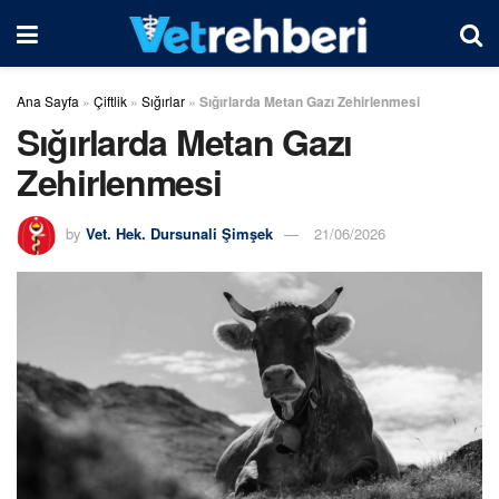
Ana Sayfa
»
Çiftlik
»
Sığırlar
»
Sığırlarda Metan Gazı Zehirlenmesi
Sığırlarda Metan Gazı
Zehirlenmesi
by
Vet. Hek. Dursunali Şimşek
21/06/2026