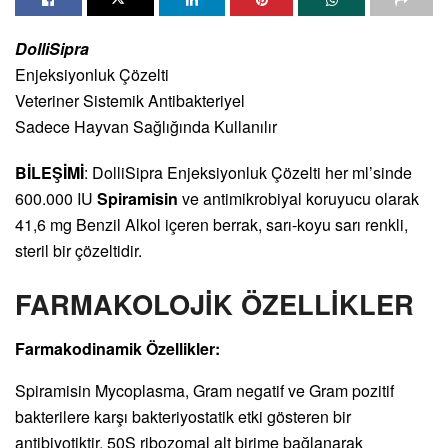
DolliSipra
Enjeksiyonluk Çözelti
Veteriner Sistemik Antibakteriyel
Sadece Hayvan Sağlığında Kullanılır
BİLEŞİMİ
: DolliSipra Enjeksiyonluk Çözelti her ml’sinde
600.000 IU
Spiramisin
ve antimikrobiyal koruyucu olarak
41,6 mg Benzil Alkol içeren berrak, sarı-koyu sarı renkli,
steril bir çözeltidir.
FARMAKOLOJİK ÖZELLİKLER
Farmakodinamik Özellikler:
Spiramisin Mycoplasma, Gram negatif ve Gram pozitif
bakterilere karşı bakteriyostatik etki gösteren bir
antibiyotiktir. 50S ribozomal alt birime bağlanarak