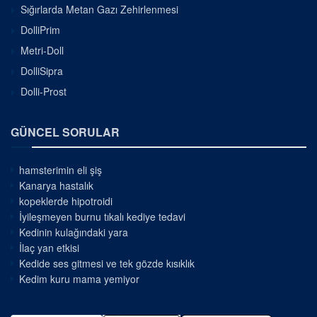
Sığırlarda Metan Gazı Zehirlenmesi
DolliPrim
Metri-Doll
DolliSipra
Dolli-Prost
GÜNCEL SORULAR
hamsterimin eli şiş
Kanarya hastalık
kopeklerde hipotroidi
İyileşmeyen burnu tıkalı kediye tedavi
Kedinin kulağındaki yara
İlaç yan etkisi
Kedide ses gitmesi ve tek gözde kısıklık
Kedim kuru mama yemiyor