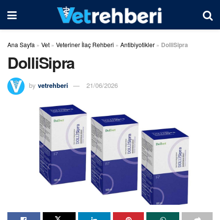
Ana Sayfa
»
Vet
»
Veteriner İlaç Rehberi
»
Antibiyotikler
»
DolliSipra
DolliSipra
by
vetrehberi
21/06/2026