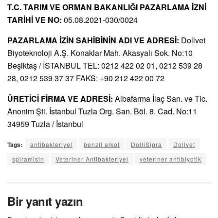
T.C. TARIM VE ORMAN BAKANLIĞI PAZARLAMA İZNİ
TARİHİ VE NO:
05.08.2021-030/0024
PAZARLAMA İZİN SAHİBİNİN ADI VE ADRESİ:
Dollvet
Biyoteknoloji A.Ş. Konaklar Mah. Akasyalı Sok. No:10
Beşiktaş / İSTANBUL TEL: 0212 422 02 01, 0212 539 28
28, 0212 539 37 37 FAKS: +90 212 422 00 72
ÜRETİCİ FİRMA VE ADRESİ:
Albafarma İlaç San. ve Tic.
Anonim Şti. İstanbul Tuzla Org. San. Böl. 8. Cad. No:11
34959 Tuzla / İstanbul
Tags:
antibakteriyel
benzil alkol
DolliSipra
Dollvet
spiramisin
Veteriner Antibakteriyel
veteriner antibiyotik
Bir yanıt yazın