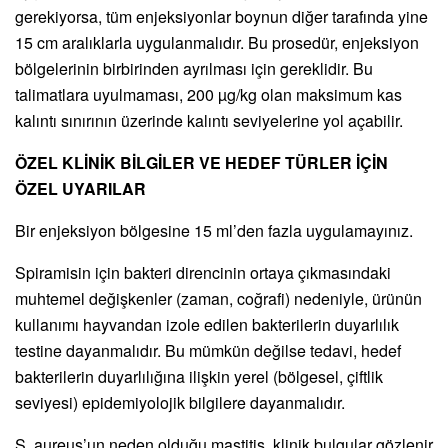
gerekiyorsa, tüm enjeksiyonlar boynun diğer tarafında yine
15 cm aralıklarla uygulanmalıdır. Bu prosedür, enjeksiyon
bölgelerinin birbirinden ayrılması için gereklidir. Bu
talimatlara uyulmaması, 200 µg/kg olan maksimum kas
kalıntı sınırının üzerinde kalıntı seviyelerine yol açabilir.
ÖZEL KLİNİK BİLGİLER VE HEDEF TÜRLER İÇİN
ÖZEL UYARILAR
Bir enjeksiyon bölgesine 15 ml’den fazla uygulamayınız.
Spiramisin için bakteri direncinin ortaya çıkmasındaki
muhtemel değişkenler (zaman, coğrafi) nedeniyle, ürünün
kullanımı hayvandan izole edilen bakterilerin duyarlılık
testine dayanmalıdır. Bu mümkün değilse tedavi, hedef
bakterilerin duyarlılığına ilişkin yerel (bölgesel, çiftlik
seviyesi) epidemiyolojik bilgilere dayanmalıdır.
S. aureus’un neden olduğu mastitis, klinik bulgular gözlenir