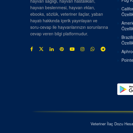
Pug Kö
hayvan sağlığı, hayvan hastalıkları,
hayvan beslenmesi, hayvan ırkları,
Califo
ebooks, sözlük, veteriner ilaçlar, yaban
Özellik
hayatı hakkında içerik yayınlayan ve
Americ
soru-cevap ile hayvanlarınızın sorunlarına
Özellik
cevap veren bilgi platformudur.
Brazil
Özellik
Aphrod
Pointe
Veteriner İlaç Dozu Hes