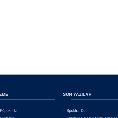
EME
SON YAZILAR
 Köpek Irkı
Spektra-Doll