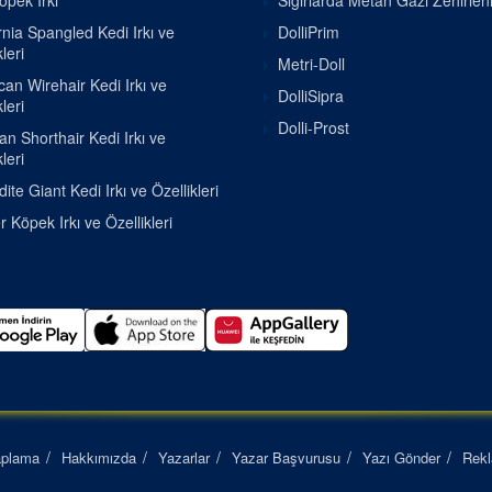
pek Irkı
Sığırlarda Metan Gazı Zehirle
rnia Spangled Kedi Irkı ve
DolliPrim
leri
Metri-Doll
an Wirehair Kedi Irkı ve
DolliSipra
leri
Dolli-Prost
ian Shorthair Kedi Irkı ve
leri
ite Giant Kedi Irkı ve Özellikleri
r Köpek Irkı ve Özellikleri
aplama
Hakkımızda
Yazarlar
Yazar Başvurusu
Yazı Gönder
Rek