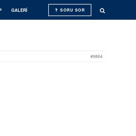
P
GALERI
SORU SOR
#9864