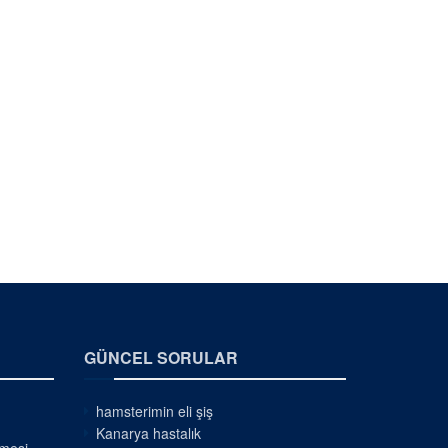
GÜNCEL SORULAR
hamsterimin eli şiş
Kanarya hastalık