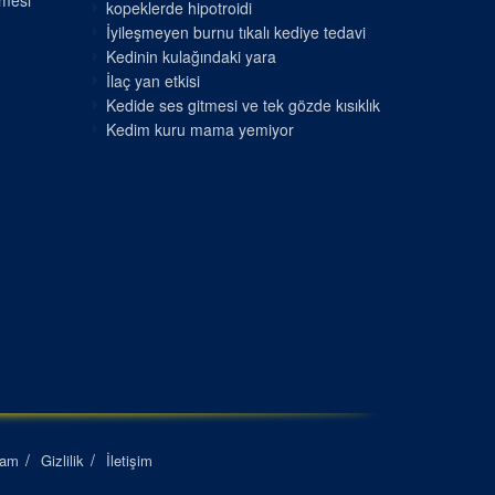
nmesi
kopeklerde hipotroidi
İyileşmeyen burnu tıkalı kediye tedavi
Kedinin kulağındaki yara
İlaç yan etkisi
Kedide ses gitmesi ve tek gözde kısıklık
Kedim kuru mama yemiyor
lam
Gizlilik
İletişim