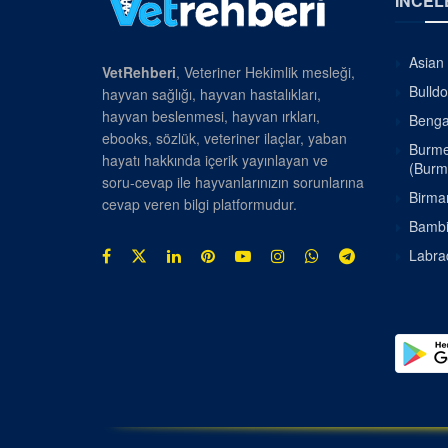
İNCEL
Asian 
VetRehberi
, Veteriner Hekimlik mesleği,
Bulldo
hayvan sağlığı, hayvan hastalıkları,
hayvan beslenmesi, hayvan ırkları,
Bengal
ebooks, sözlük, veteriner ilaçlar, yaban
Burmes
hayatı hakkında içerik yayınlayan ve
(Burm
soru-cevap ile hayvanlarınızın sorunlarına
Birman
cevap veren bilgi platformudur.
Bambin
Labrad