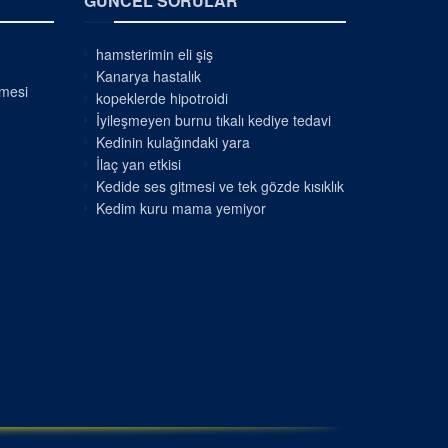
GÜNCEL SORULAR
hamsterimin eli şiş
Kanarya hastalık
nmesi
kopeklerde hipotroidi
İyileşmeyen burnu tıkalı kediye tedavi
Kedinin kulağındaki yara
İlaç yan etkisi
Kedide ses gitmesi ve tek gözde kısıklık
Kedim kuru mama yemiyor