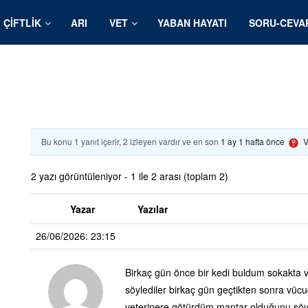
ÇIFTLIK
ARI
VET
YABAN HAYATI
SORU-CEVA
Bu konu 1 yanıt içerir, 2 izleyen vardır ve en son
1 ay 1 hafta önce
V
2 yazı görüntüleniyor - 1 ile 2 arası (toplam 2)
Yazar
Yazılar
26/06/2026: 23:15
Birkaç gün önce bir kedi buldum sokakta ve
söylediler birkaç gün geçtikten sonra vüc
veterinere götürdüm mantar olduğunu söyl