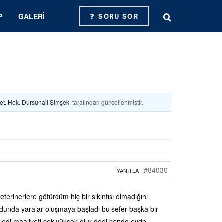
P
GALERI
SORU SOR
et. Hek. Dursunali Şimşek
tarafından güncellenmiştir.
#84030
YANITLA
terinerlere götürdüm hiç bir sıkıntısı olmadığını
udunda yaralar oluşmaya başladı bu sefer başka bir
edi maaliyeti çok yüksek olur dedi bende evde