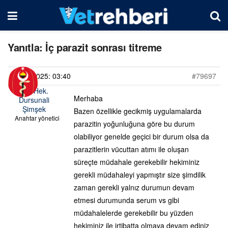
Yanıtla: İç parazit sonrası titreme
23/05/2025: 03:40
#79697
Vet. Hek.
Merhaba
Dursunali
Şimşek
Bazen özellikle gecikmiş uygulamalarda
Anahtar yönetici
parazitin yoğunluğuna göre bu durum
olabiliyor genelde geçici bir durum olsa da
parazitlerin vücuttan atımı ile oluşan
süreçte müdahale gerekebilir hekiminiz
gerekli müdahaleyi yapmıştır size şimdilik
zaman gerekli yalnız durumun devam
etmesi durumunda serum vs gibi
müdahalelerde gerekebilir bu yüzden
hekiminiz ile irtibatta olmaya devam ediniz