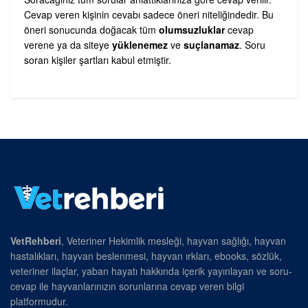
Cevap veren kişinin cevabı sadece öneri niteliğindedir. Bu
öneri sonucunda doğacak tüm
olumsuzluklar
cevap
verene ya da siteye
yüklenemez
ve
suçlanamaz
. Soru
soran kişiler şartları kabul etmiştir.
VetRehberi
, Veteriner Hekimlik mesleği, hayvan sağlığı, hayvan
hastalıkları, hayvan beslenmesi, hayvan ırkları, ebooks, sözlük,
veteriner ilaçlar, yaban hayatı hakkında içerik yayınlayan ve soru-
cevap ile hayvanlarınızın sorunlarına cevap veren bilgi
platformudur.