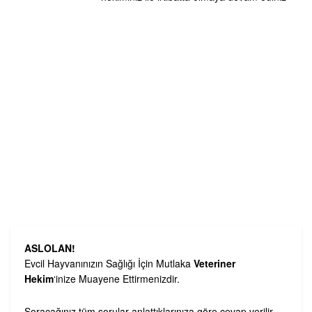
ASLOLAN!
Evcil Hayvanınızın Sağlığı İçin Mutlaka
Veteriner
Hekim
‘inize Muayene Ettirmenizdir.
Soracağınız tüm sorular anlattıklarınıza göre cevap verilir.