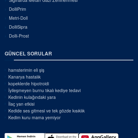
DolliPrim
Metri-Doll
DolliSipra
Dolli-Prost
GÜNCEL SORULAR
hamsterimin eli şiş
Kanarya hastalık
kopeklerde hipotroidi
İyileşmeyen burnu tıkalı kediye tedavi
Kedinin kulağındaki yara
İlaç yan etkisi
Kedide ses gitmesi ve tek gözde kısıklık
Kedim kuru mama yemiyor