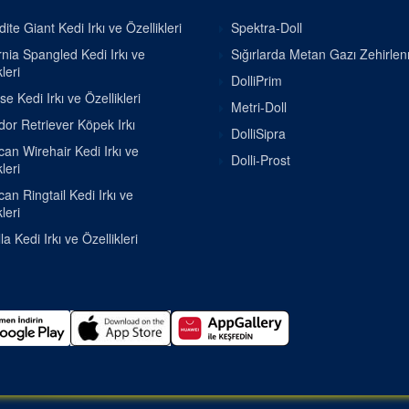
ite Giant Kedi Irkı ve Özellikleri
Spektra-Doll
rnia Spangled Kedi Irkı ve
Sığırlarda Metan Gazı Zehirle
leri
DolliPrim
se Kedi Irkı ve Özellikleri
Metri-Doll
or Retriever Köpek Irkı
DolliSipra
an Wirehair Kedi Irkı ve
Dolli-Prost
leri
an Ringtail Kedi Irkı ve
leri
la Kedi Irkı ve Özellikleri