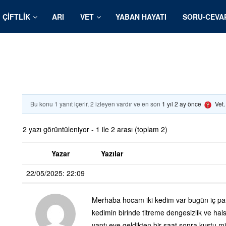
ÇIFTLIK
ARI
VET
YABAN HAYATI
SORU-CEVA
Bu konu 1 yanıt içerir, 2 izleyen vardır ve en son
1 yıl 2 ay önce
Vet
2 yazı görüntüleniyor - 1 ile 2 arası (toplam 2)
Yazar
Yazılar
22/05/2025: 22:09
Merhaba hocam iki kedim var bugün iç para
kedimin birinde titreme dengesizlik ve hal
yaptı eve geldikten bir saat sonra kustu 