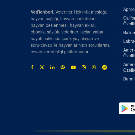
Aphrod
VetRehberi
, Veteriner Hekimlik mesleği,
Califo
hayvan sağlığı, hayvan hastalıkları,
Özellik
hayvan beslenmesi, hayvan ırkları,
ebooks, sözlük, veteriner ilaçlar, yaban
Baline
hayatı hakkında içerik yayınlayan ve
Labrad
soru-cevap ile hayvanlarınızın sorunlarına
Americ
cevap veren bilgi platformudur.
Özellik
Americ
Özellik
Burmil