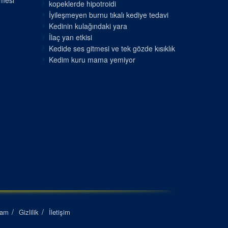
nmesi
kopeklerde hipotroidi
İyileşmeyen burnu tıkalı kediye tedavi
Kedinin kulağındaki yara
İlaç yan etkisi
Kedide ses gitmesi ve tek gözde kısıklık
Kedim kuru mama yemiyor
lam
Gizlilik
İletişim