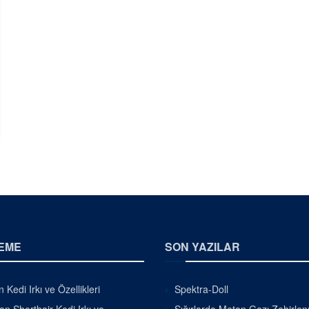
EME
SON YAZILAR
 Kedi Irkı ve Özellikleri
Spektra-Doll