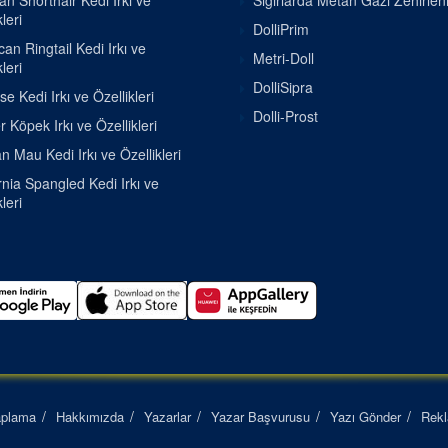
ian Shorthair Kedi Irkı ve
Sığırlarda Metan Gazı Zehirle
leri
DolliPrim
an Ringtail Kedi Irkı ve
Metri-Doll
leri
DolliSipra
se Kedi Irkı ve Özellikleri
Dolli-Prost
r Köpek Irkı ve Özellikleri
n Mau Kedi Irkı ve Özellikleri
rnia Spangled Kedi Irkı ve
leri
aplama
Hakkımızda
Yazarlar
Yazar Başvurusu
Yazı Gönder
Rek