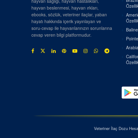
Brazil
hayvan sağlığı, hayvan hastalıkları,
Özellik
hayvan beslenmesi, hayvan ırkları,
ebooks, sözlük, veteriner ilaçlar, yaban
Americ
Özellik
hayatı hakkında içerik yayınlayan ve
soru-cevap ile hayvanlarınızın sorunlarına
Baline
cevap veren bilgi platformudur.
Pointe
Arabia
Califo
Özellik
Veteriner İlaç Dozu Hes