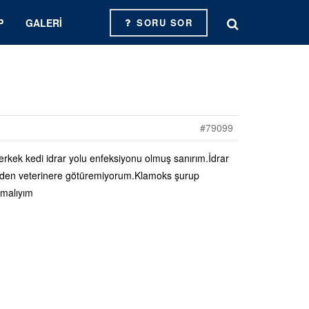
P
GALERI
SORU SOR
#79099
erkek kedi idrar yolu enfeksiyonu olmuş sanırım.İdrar
den veterinere götüremiyorum.Klamoks şurup
pmalıyım