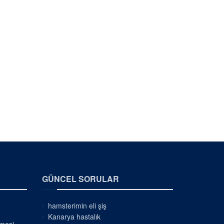
GÜNCEL SORULAR
hamsterimin eli şiş
Kanarya hastalık