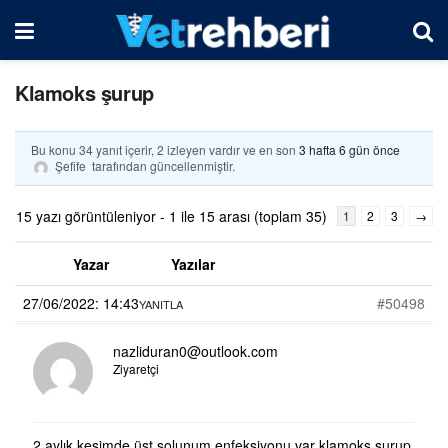
Klamoks şurup
Bu konu 34 yanıt içerir, 2 izleyen vardır ve en son
3 hafta 6 gün önce
Şefife
tarafından güncellenmiştir.
15 yazı görüntüleniyor - 1 ile 15 arası (toplam 35)
1
2
3
→
Yazar
Yazılar
27/06/2022: 14:43
#50498
YANITLA
nazliduran0@outlook.com
Ziyaretçi
2 aylık kesimde üst solunum enfeksiyonu var klamoks şurup