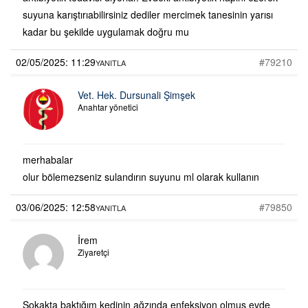
suyuna karıştırıabilirsiniz dediler mercimek tanesinin yarısı
kadar bu şekilde uygulamak doğru mu
02/05/2025: 11:29
#79210
YANITLA
Vet. Hek. Dursunali Şimşek
Anahtar yönetici
merhabalar
olur bölemezseniz sulandırın suyunu ml olarak kullanın
03/06/2025: 12:58
#79850
YANITLA
İrem
Ziyaretçi
Sokakta baktığım kedinin ağzında enfeksiyon olmuş evde