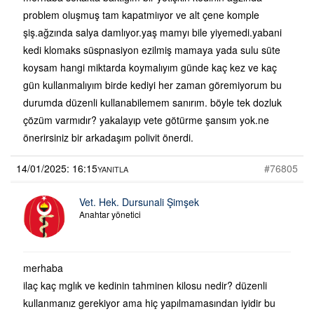
problem oluşmuş tam kapatmiıyor ve alt çene komple
şiş.ağzında salya damlıyor.yaş mamyı bile yiyemedi.yabani
kedi klomaks süspnasiyon ezilmiş mamaya yada sulu süte
koysam hangi miktarda koymalıyım günde kaç kez ve kaç
gün kullanmalıyım birde kediyi her zaman göremiyorum bu
durumda düzenli kullanabilemem sanırım. böyle tek dozluk
çözüm varmıdır? yakalayıp vete götürme şansım yok.ne
önerirsiniz bir arkadaşım polivit önerdi.
14/01/2025: 16:15
#76805
YANITLA
Vet. Hek. Dursunali Şimşek
Anahtar yönetici
merhaba
ilaç kaç mglık ve kedinin tahminen kilosu nedir? düzenli
kullanmanız gerekiyor ama hiç yapılmamasından iyidir bu