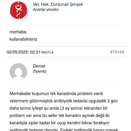
Vet. Hek. Dursunali Şimşek
Anahtar yönetici
merhaba
kullanabilirsiniz
02/05/2025: 02:21
#79168
YANITLA
Demet
Ziyaretçi
Merhabalar kuşumun tek kanadında problem vardı
veterinere götürmüştük antibiyotik tedavisi uyguladık 3 gün
daha sonra iyileşti şu anda (3 ay sonra) tekrardan bir
problem var ama bu sefer tek kanadını açmak değil iki
kanadıyla zıplar kadar bir uçup kendini tekrar bırakıyor
antibiyotik tedavisi diyorlar. Evdeki antibiyotik hapını ezerek