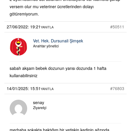
versem olur mu veteriner ücretlerinden dolayı
götüremiyorum.
27/06/2022: 19:21
#50511
YANITLA
Vet. Hek. Dursunali Şimşek
Anahtar yönetici
sabah akşam bebek dozunun yarısı dozunda 1 hafta
kullanabilirsiniz
14/01/2025: 15:51
#76803
YANITLA
senay
Ziyaretçi
merhaba sokakta baktığım bir yetişkin kedinin ağzında