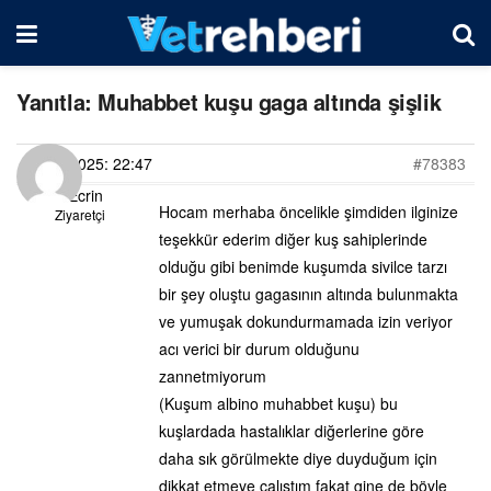
Yanıtla: Muhabbet kuşu gaga altında şişlik
17/03/2025: 22:47
#78383
Elif Ecrin
Hocam merhaba öncelikle şimdiden ilginize
Ziyaretçi
teşekkür ederim diğer kuş sahiplerinde
olduğu gibi benimde kuşumda sivilce tarzı
bir şey oluştu gagasının altında bulunmakta
ve yumuşak dokundurmamada izin veriyor
acı verici bir durum olduğunu
zannetmiyorum
(Kuşum albino muhabbet kuşu) bu
kuşlardada hastalıklar diğerlerine göre
daha sık görülmekte diye duyduğum için
dikkat etmeye çalıştım fakat gine de böyle