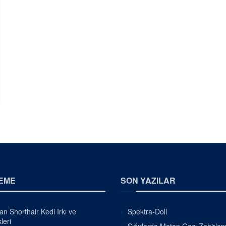
EME
SON YAZILAR
ian Shorthair Kedi Irkı ve
Spektra-Doll
leri