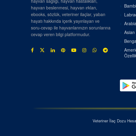
hayvan sağlığı, hayvan hastalıkları,
Bambin
hayvan beslenmesi, hayvan ırkları,
ebooks, sözlük, veteriner ilaçlar, yaban
Labrad
hayatı hakkında içerik yayınlayan ve
Arabia
soru-cevap ile hayvanlarınızın sorunlarına
Asian 
cevap veren bilgi platformudur.
Bengal
Americ
Özellik
Veteriner İlaç Dozu Hes