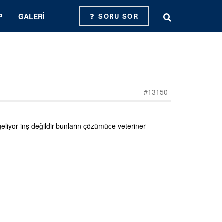
P
GALERI
SORU SOR
#13150
eliyor inş değildir bunların çözümüde veteriner