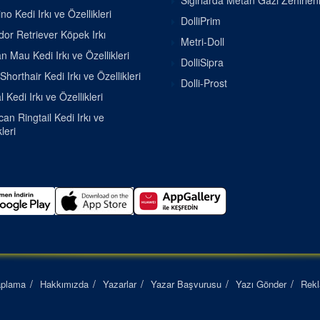
Sığırlarda Metan Gazı Zehirle
o Kedi Irkı ve Özellikleri
DolliPrim
or Retriever Köpek Irkı
Metri-Doll
n Mau Kedi Irkı ve Özellikleri
DolliSipra
Shorthair Kedi Irkı ve Özellikleri
Dolli-Prost
 Kedi Irkı ve Özellikleri
an Ringtail Kedi Irkı ve
leri
aplama
Hakkımızda
Yazarlar
Yazar Başvurusu
Yazı Gönder
Rek