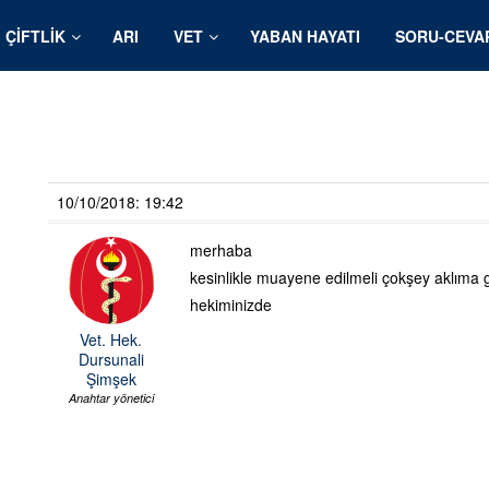
ÇIFTLIK
ARI
VET
YABAN HAYATI
SORU-CEVA
10/10/2018: 19:42
merhaba
kesinlikle muayene edilmeli çokşey aklıma g
hekiminizde
Vet. Hek.
Dursunali
Şimşek
Anahtar yönetici