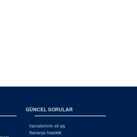
GÜNCEL SORULAR
hamsterimin eli şiş
Kanarya hastalık