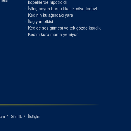
nmesi
kopeklerde hipotroidi
İyileşmeyen burnu tıkalı kediye tedavi
Kedinin kulağındaki yara
İlaç yan etkisi
Kedide ses gitmesi ve tek gözde kısıklık
Kedim kuru mama yemiyor
lam
Gizlilik
İletişim