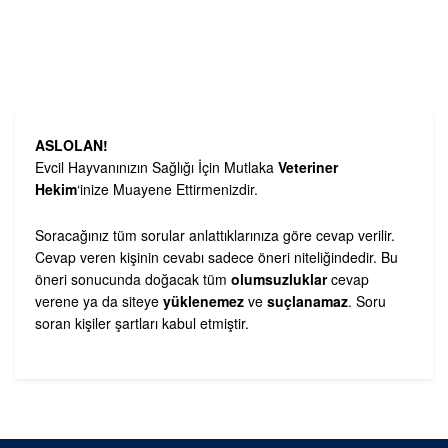
ASLOLAN!
Evcil Hayvanınızın Sağlığı İçin Mutlaka
Veteriner
Hekim
‘inize Muayene Ettirmenizdir.
Soracağınız tüm sorular anlattıklarınıza göre cevap verilir.
Cevap veren kişinin cevabı sadece öneri niteliğindedir. Bu
öneri sonucunda doğacak tüm
olumsuzluklar
cevap
verene ya da siteye
yüklenemez
ve
suçlanamaz
. Soru
soran kişiler şartları kabul etmiştir.