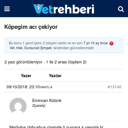
Köpegim acı çekiyor
Bu konu 1 yanıt içerir, 2 izleyen vardır ve en son
7 yıl 10 ay önce
Vet. Hek. Dursunali Şimşek
tarafından güncellenmiştir.
2 yazı görüntüleniyor - 1 ile 2 arası (toplam 2)
Yazar
Yazılar
09/10/2018: 23:10
#13140
YANITLA
Emincan Külünk
Ziyaretçi
Merhaba chihuahua cinsinde 0 numara 4 yaşında bi