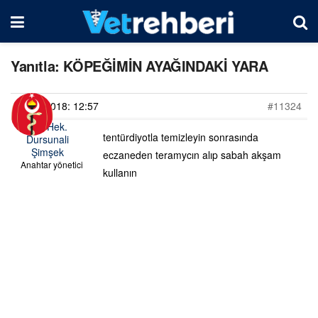
Yanıtla: KÖPEĞİMİN AYAĞINDAKİ YARA
18/06/2018: 12:57
#11324
Vet. Hek.
tentürdiyotla temizleyin sonrasında
Dursunali
Şimşek
eczaneden teramycın alıp sabah akşam
Anahtar yönetici
kullanın