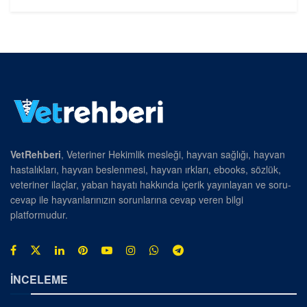
VetRehberi
, Veteriner Hekimlik mesleği, hayvan sağlığı, hayvan
hastalıkları, hayvan beslenmesi, hayvan ırkları, ebooks, sözlük,
veteriner ilaçlar, yaban hayatı hakkında içerik yayınlayan ve soru-
cevap ile hayvanlarınızın sorunlarına cevap veren bilgi
platformudur.
İNCELEME