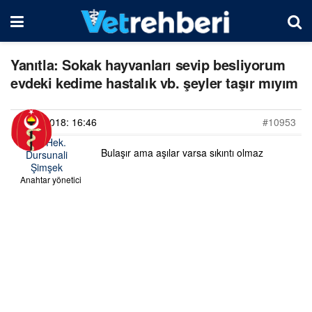
Yanıtla: Sokak hayvanları sevip besliyorum
evdeki kedime hastalık vb. şeyler taşır mıyım
22/05/2018: 16:46
#10953
Vet. Hek.
Bulaşır ama aşılar varsa sıkıntı olmaz
Dursunali
Şimşek
Anahtar yönetici