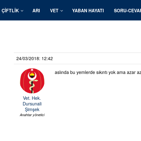
ÇIFTLIK
ARI
VET
YABAN HAYATI
SORU-CEVA
24/03/2018: 12:42
aslında bu yemlerde sıkıntı yok ama azar a
Vet. Hek.
Dursunali
Şimşek
Anahtar yönetici