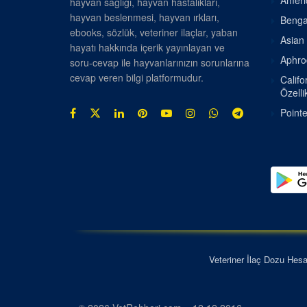
Americ
hayvan sağlığı, hayvan hastalıkları,
hayvan beslenmesi, hayvan ırkları,
Bengal
ebooks, sözlük, veteriner ilaçlar, yaban
Asian 
hayatı hakkında içerik yayınlayan ve
Aphrod
soru-cevap ile hayvanlarınızın sorunlarına
cevap veren bilgi platformudur.
Califo
Özellik
Pointe
Veteriner İlaç Dozu Hes