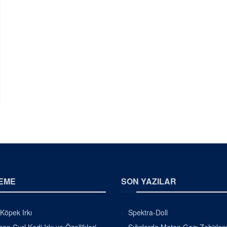
EME
SON YAZILAR
 Köpek Irkı
Spektra-Doll