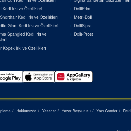
an Curl Kedi Irkı ve Özellikleri
Sığırlarda Metan Gazı Zehirle
 Kedi Irkı ve Özellikleri
DolliPrim
Shorthair Kedi Irkı ve Özellikleri
Metri-Doll
ite Giant Kedi Irkı ve Özellikleri
DolliSipra
rnia Spangled Kedi Irkı ve
Dolli-Prost
leri
r Köpek Irkı ve Özellikleri
aplama
Hakkımızda
Yazarlar
Yazar Başvurusu
Yazı Gönder
Rek