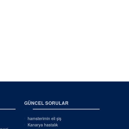
GÜNCEL SORULAR
hamsterimin eli şiş
Kanarya hastalık