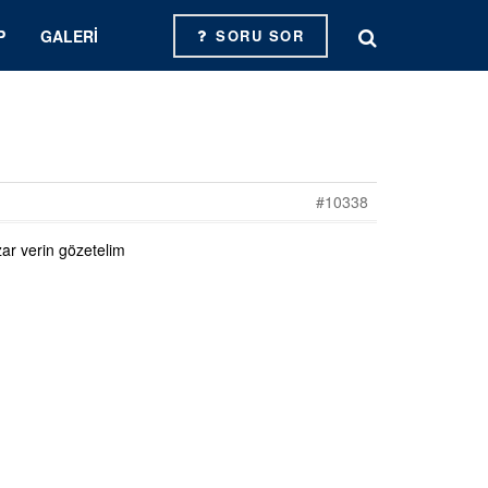
P
GALERI
SORU SOR
#10338
zar verin gözetelim