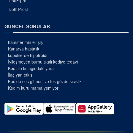
DolliSipra
Dolli-Prost
GÜNCEL SORULAR
hamsterimin eli şiş
Kanarya hastalık
kopeklerde hipotroidi
İyileşmeyen burnu tıkalı kediye tedavi
Kedinin kulağındaki yara
İlaç yan etkisi
Kedide ses gitmesi ve tek gözde kısıklık
Kedim kuru mama yemiyor