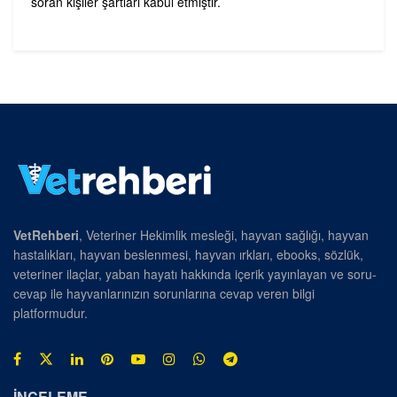
soran kişiler şartları kabul etmiştir.
VetRehberi
, Veteriner Hekimlik mesleği, hayvan sağlığı, hayvan
hastalıkları, hayvan beslenmesi, hayvan ırkları, ebooks, sözlük,
veteriner ilaçlar, yaban hayatı hakkında içerik yayınlayan ve soru-
cevap ile hayvanlarınızın sorunlarına cevap veren bilgi
platformudur.
İNCELEME