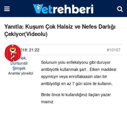
Yanıtla: Kuşum Çok Halsiz ve Nefes Darlığı
Çekiyor(Videolu)
10/02/2018: 21:22
#10107
Vet. Hek.
Solunum yolu enfeksiyonu gibi duruyor
Dursunali
Şimşek
antibiyotik kullanmak şart . Etken maddesi
Anahtar yönetici
epymicyn veya enroflaksasin olan bir
antibiyotigi en az 7 gün süre ile kullanın.
Birde önce ki kullandığınız ilaçları yazar
mısınız