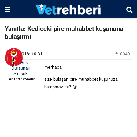
Yanıtla: Kedideki pire muhabbet kuşununa
bulaşırmı
05/02/2018: 19:31
#10040
Vet. Hek.
merhaba
Dursunali
Şimşek
size bulaşan pire muhabbet kuşunuza
Anahtar yönetici
bulaşmaz mı? 😉