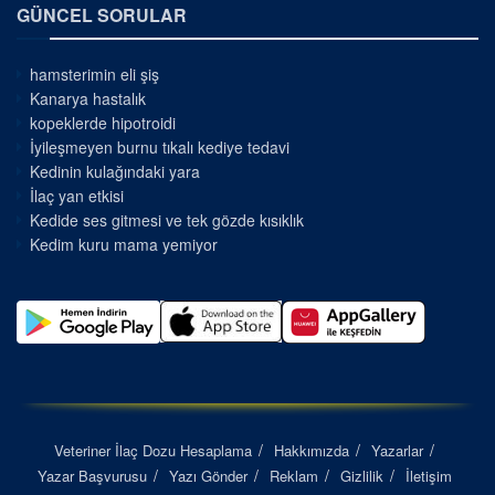
GÜNCEL SORULAR
hamsterimin eli şiş
Kanarya hastalık
kopeklerde hipotroidi
İyileşmeyen burnu tıkalı kediye tedavi
Kedinin kulağındaki yara
İlaç yan etkisi
Kedide ses gitmesi ve tek gözde kısıklık
Kedim kuru mama yemiyor
Veteriner İlaç Dozu Hesaplama
Hakkımızda
Yazarlar
Yazar Başvurusu
Yazı Gönder
Reklam
Gizlilik
İletişim