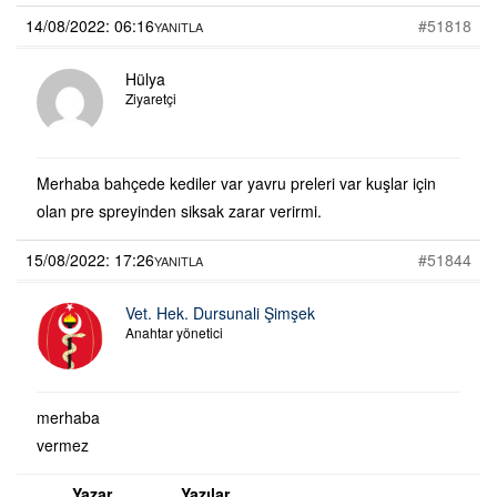
14/08/2022: 06:16
#51818
YANITLA
Hülya
Ziyaretçi
Merhaba bahçede kediler var yavru preleri var kuşlar için
olan pre spreyinden siksak zarar verirmi.
15/08/2022: 17:26
#51844
YANITLA
Vet. Hek. Dursunali Şimşek
Anahtar yönetici
merhaba
vermez
Yazar
Yazılar