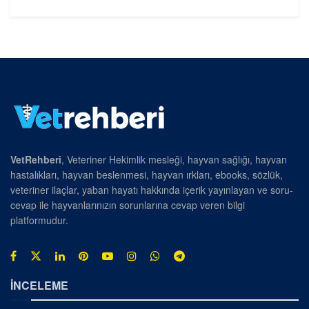
VetRehberi
, Veteriner Hekimlik mesleği, hayvan sağlığı, hayvan
hastalıkları, hayvan beslenmesi, hayvan ırkları, ebooks, sözlük,
veteriner ilaçlar, yaban hayatı hakkında içerik yayınlayan ve soru-
cevap ile hayvanlarınızın sorunlarına cevap veren bilgi
platformudur.
İNCELEME