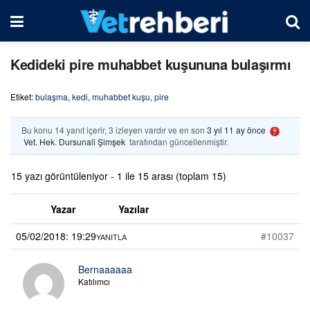
Kedideki pire muhabbet kuşununa bulaşırmı
Etiket:
bulaşma
,
kedi
,
muhabbet kuşu
,
pire
Bu konu 14 yanıt içerir, 3 izleyen vardır ve en son
3 yıl 11 ay önce
Vet. Hek. Dursunali Şimşek
tarafından güncellenmiştir.
15 yazı görüntüleniyor - 1 ile 15 arası (toplam 15)
Yazar
Yazılar
05/02/2018: 19:29
#10037
YANITLA
Bernaaaaaa
Katılımcı