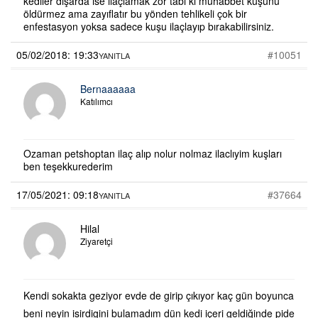
kediler dışarda ise ilaçlamak zor tabi ki muhabbet kuşunu
öldürmez ama zayıflatır bu yönden tehlikeli çok bir
enfestasyon yoksa sadece kuşu ilaçlayıp bırakabilirsiniz.
05/02/2018: 19:33
#10051
YANITLA
Bernaaaaaa
Katılımcı
Ozaman petshoptan ilaç alıp nolur nolmaz ilaclıyim kuşları
ben teşekkurederim
17/05/2021: 09:18
#37664
YANITLA
Hilal
Ziyaretçi
Kendi sokakta geziyor evde de girip çıkıyor kaç gün boyunca
beni neyin isirdigini bulamadım dün kedi içeri geldiğinde pide