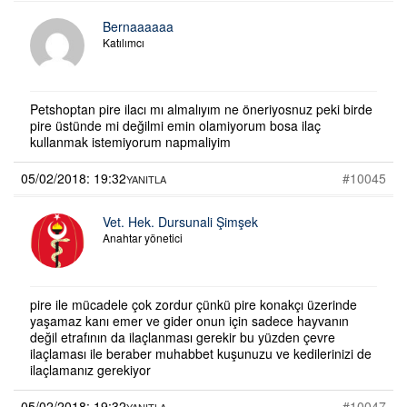
Bernaaaaaa
Katılımcı
Petshoptan pire ilacı mı almalıyım ne öneriyosnuz peki birde
pire üstünde mi değilmi emin olamiyorum bosa ilaç
kullanmak istemiyorum napmaliyim
05/02/2018: 19:32
#10045
YANITLA
Vet. Hek. Dursunali Şimşek
Anahtar yönetici
pire ile mücadele çok zordur çünkü pire konakçı üzerinde
yaşamaz kanı emer ve gider onun için sadece hayvanın
değil etrafının da ilaçlanması gerekir bu yüzden çevre
ilaçlaması ile beraber muhabbet kuşunuzu ve kedilerinizi de
ilaçlamanız gerekiyor
05/02/2018: 19:32
#10047
YANITLA