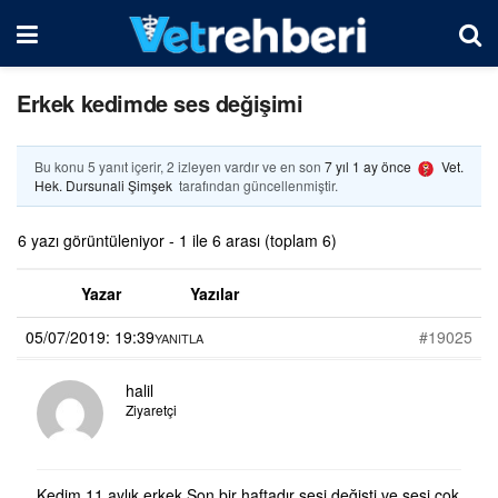
Erkek kedimde ses değişimi
Bu konu 5 yanıt içerir, 2 izleyen vardır ve en son
7 yıl 1 ay önce
Vet.
Hek. Dursunali Şimşek
tarafından güncellenmiştir.
6 yazı görüntüleniyor - 1 ile 6 arası (toplam 6)
Yazar
Yazılar
05/07/2019: 19:39
#19025
YANITLA
halil
Ziyaretçi
Kedim 11 aylık erkek.Son bir haftadır sesi değişti ve sesi çok