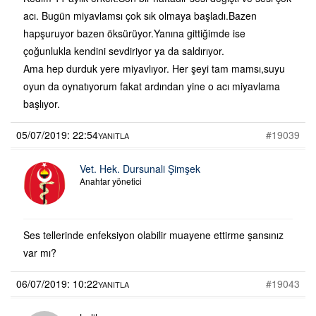
acı. Bugün miyavlamsı çok sık olmaya başladı.Bazen
hapşuruyor bazen öksürüyor.Yanına gittiğimde ise
çoğunlukla kendini sevdiriyor ya da saldırıyor.
Ama hep durduk yere miyavlıyor. Her şeyi tam mamsı,suyu
oyun da oynatıyorum fakat ardından yine o acı miyavlama
başlıyor.
05/07/2019: 22:54
#19039
YANITLA
Vet. Hek. Dursunali Şimşek
Anahtar yönetici
Ses tellerinde enfeksiyon olabilir muayene ettirme şansınız
var mı?
06/07/2019: 10:22
#19043
YANITLA