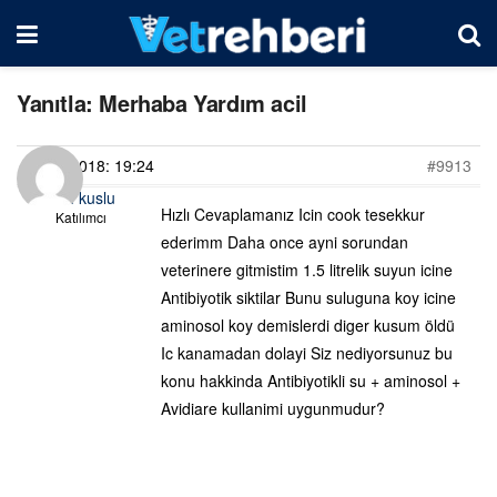
Yanıtla: Merhaba Yardım acil
16/01/2018: 19:24
#9913
ozcan kuslu
Hızlı Cevaplamanız Icin cook tesekkur
Katılımcı
ederimm Daha once ayni sorundan
veterinere gitmistim 1.5 litrelik suyun icine
Antibiyotik siktilar Bunu suluguna koy icine
aminosol koy demislerdi diger kusum öldü
Ic kanamadan dolayi Siz nediyorsunuz bu
konu hakkinda Antibiyotikli su + aminosol +
Avidiare kullanimi uygunmudur?