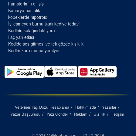
hamsterimin eli şiş
Kanarya hastalık
kopeklerde hipotroidi
İyileşmeyen burnu tıkalı kediye tedavi
Kedinin kulağındaki yara
İlaç yan etkisi
Kedide ses gitmesi ve tek gözde kısıklık
Kedim kuru mama yemiyor
Veteriner İlaç Dozu Hesaplama
Hakkımızda
Yazarlar
Yazar Başvurusu
Yazı Gönder
Reklam
Gizlilik
İletişim
© 2026 VetRehberi.com – 12.12.2016