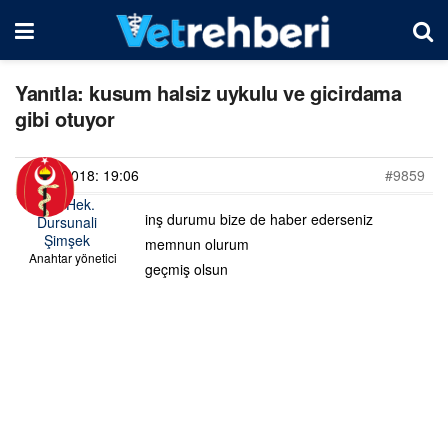
Yanıtla: kusum halsiz uykulu ve gicirdama
gibi otuyor
04/01/2018: 19:06
#9859
Vet. Hek.
inş durumu bize de haber ederseniz
Dursunali
Şimşek
memnun olurum
Anahtar yönetici
geçmiş olsun