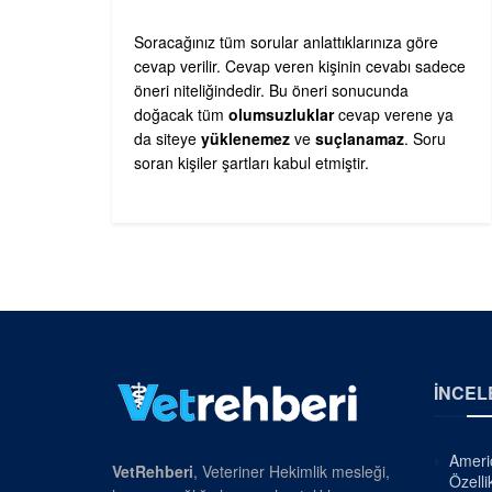
Soracağınız tüm sorular anlattıklarınıza göre
cevap verilir. Cevap veren kişinin cevabı sadece
öneri niteliğindedir. Bu öneri sonucunda
doğacak tüm
olumsuzluklar
cevap verene ya
da siteye
yüklenemez
ve
suçlanamaz
. Soru
soran kişiler şartları kabul etmiştir.
İNCEL
Americ
VetRehberi
, Veteriner Hekimlik mesleği,
Özellik