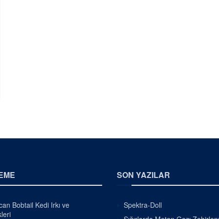
EME
SON YAZILAR
an Bobtail Kedi Irkı ve
Spektra-Doll
leri