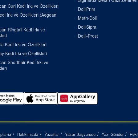
Sığırlarda Metan Gazı Zehirle
an Curl Kedi Irkı ve Özellikleri
DolliPrim
di Irkı ve Özellikleri (Aegean
Metri-Doll
DolliSipra
an Ringtail Kedi Irkı ve
leri
Dolli-Prost
la Kedi Irkı ve Özellikleri
 Kedi Irkı ve Özellikleri
an Shorthair Kedi Irkı ve
leri
aplama
Hakkımızda
Yazarlar
Yazar Başvurusu
Yazı Gönder
Rek