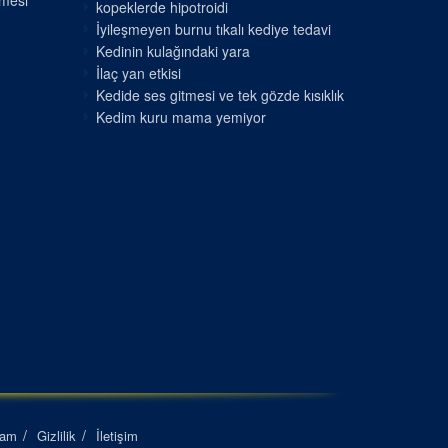
nmesi
kopeklerde hipotroidi
İyileşmeyen burnu tıkalı kediye tedavi
Kedinin kulağındaki yara
İlaç yan etkisi
Kedide ses gitmesi ve tek gözde kısıklık
Kedim kuru mama yemiyor
lam
Gizlilik
İletişim