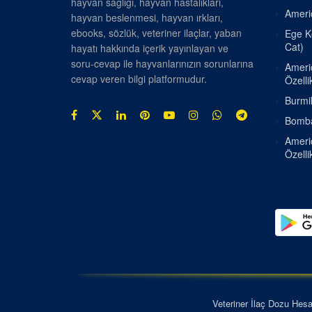
hayvan sağlığı, hayvan hastalıkları,
Americ
hayvan beslenmesi, hayvan ırkları,
ebooks, sözlük, veteriner ilaçlar, yaban
Ege Ke
Cat)
hayatı hakkında içerik yayınlayan ve
soru-cevap ile hayvanlarınızın sorunlarına
Americ
cevap veren bilgi platformudur.
Özellik
Burmil
Bombay
Americ
Özellik
Veteriner İlaç Dozu Hes