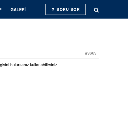
P
GALERI
SORU SOR
#9669
gisini bulursanız kullanabilirsiniz