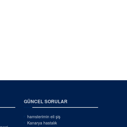
GÜNCEL SORULAR
hamsterimin eli şiş
Kanarya hastalık