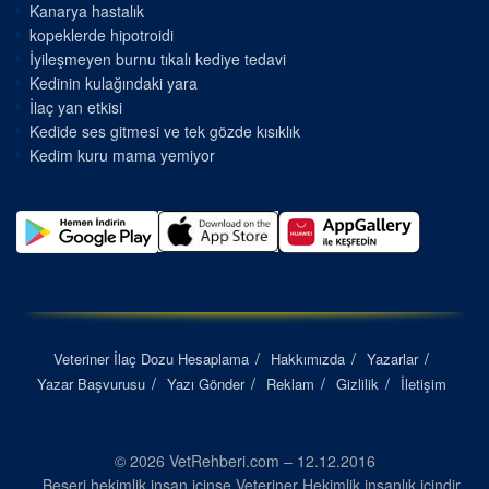
Kanarya hastalık
kopeklerde hipotroidi
İyileşmeyen burnu tıkalı kediye tedavi
Kedinin kulağındaki yara
İlaç yan etkisi
Kedide ses gitmesi ve tek gözde kısıklık
Kedim kuru mama yemiyor
Veteriner İlaç Dozu Hesaplama
Hakkımızda
Yazarlar
Yazar Başvurusu
Yazı Gönder
Reklam
Gizlilik
İletişim
© 2026 VetRehberi.com – 12.12.2016
Beşeri hekimlik insan içinse Veteriner Hekimlik insanlık içindir...