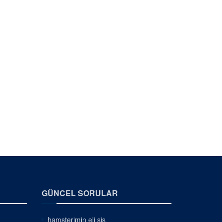
GÜNCEL SORULAR
hamsterimin eli şiş