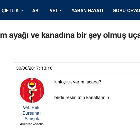
ÇIFTLIK
ARI
VET
YABAN HAYATI
SORU-CEVA
dum ayağı ve kanadına bir şey olmuş uç
30/06/2017: 13:10
kırık çıkık var mı acaba?
birde resim atın kanatlarının
Vet. Hek.
Dursunali
Şimşek
Anahtar yönetici