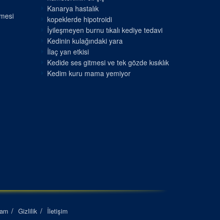
Kanarya hastalık
nmesi
kopeklerde hipotroidi
İyileşmeyen burnu tıkalı kediye tedavi
Kedinin kulağındaki yara
İlaç yan etkisi
Kedide ses gitmesi ve tek gözde kısıklık
Kedim kuru mama yemiyor
lam
Gizlilik
İletişim