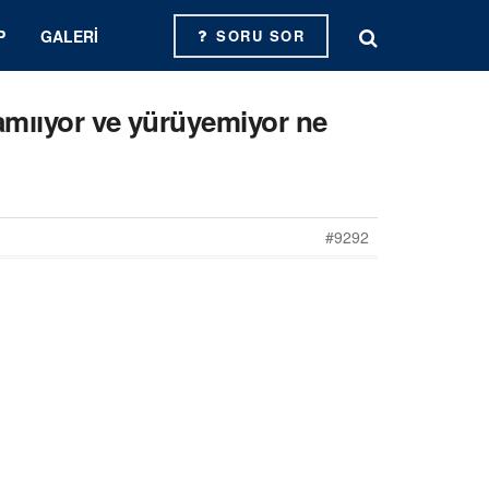
P
GALERI
SORU SOR
amııyor ve yürüyemiyor ne
#9292