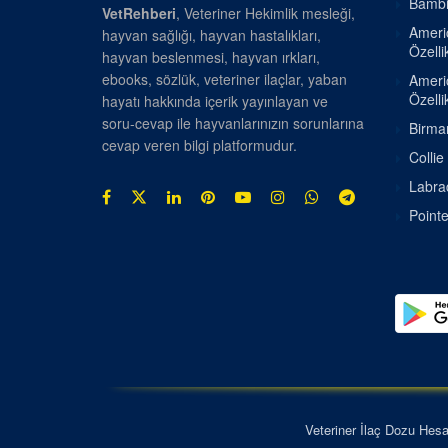
Bambin
VetRehberi
, Veteriner Hekimlik mesleği,
Americ
hayvan sağlığı, hayvan hastalıkları,
Özellik
hayvan beslenmesi, hayvan ırkları,
ebooks, sözlük, veteriner ilaçlar, yaban
Americ
Özellik
hayatı hakkında içerik yayınlayan ve
soru-cevap ile hayvanlarınızın sorunlarına
Birman
cevap veren bilgi platformudur.
Collie
Labrad
Pointe
Veteriner İlaç Dozu Hes