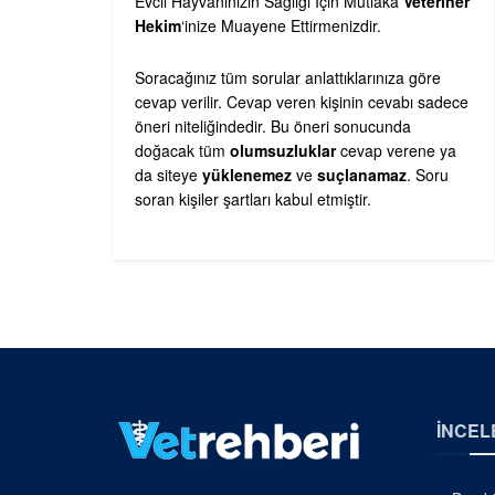
Evcil Hayvanınızın Sağlığı İçin Mutlaka
Veteriner
Hekim
‘inize Muayene Ettirmenizdir.
Soracağınız tüm sorular anlattıklarınıza göre
cevap verilir. Cevap veren kişinin cevabı sadece
öneri niteliğindedir. Bu öneri sonucunda
doğacak tüm
olumsuzluklar
cevap verene ya
da siteye
yüklenemez
ve
suçlanamaz
. Soru
soran kişiler şartları kabul etmiştir.
İNCEL