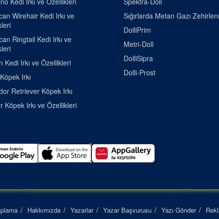
o Kedi Irkı ve Özellikleri
Spektra-Doll
an Wirehair Kedi Irkı ve
Sığırlarda Metan Gazı Zehirle
leri
DolliPrim
an Ringtail Kedi Irkı ve
Metri-Doll
leri
DolliSipra
 Kedi Irkı ve Özellikleri
Dolli-Prost
 Köpek Irkı
or Retriever Köpek Irkı
r Köpek Irkı ve Özellikleri
aplama
Hakkımızda
Yazarlar
Yazar Başvurusu
Yazı Gönder
Rek