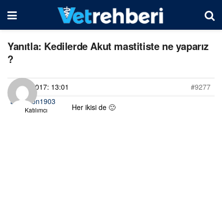
Yanıtla: Kedilerde Akut mastitiste ne yaparız
?
29/06/2017: 13:01
#9277
acromion1903
Her ikisi de 🙂
Katılımcı