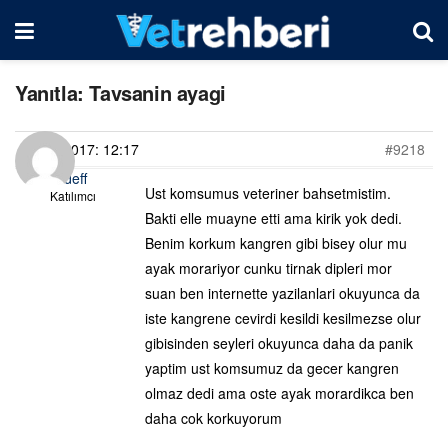
Yanıtla: Tavsanin ayagi
23/06/2017: 12:17
#9218
Sedeff
Ust komsumus veteriner bahsetmistim.
Katılımcı
Bakti elle muayne etti ama kirik yok dedi.
Benim korkum kangren gibi bisey olur mu
ayak morariyor cunku tirnak dipleri mor
suan ben internette yazilanlari okuyunca da
iste kangrene cevirdi kesildi kesilmezse olur
gibisinden seyleri okuyunca daha da panik
yaptim ust komsumuz da gecer kangren
olmaz dedi ama oste ayak morardikca ben
daha cok korkuyorum