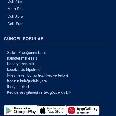
DolliPrim
Metri-Doll
DolliSipra
Dolli-Prost
GÜNCEL SORULAR
Sultan Papağanım ishal
hamsterimin eli şiş
Kanarya hastalık
kopeklerde hipotroidi
İyileşmeyen burnu tıkalı kediye tedavi
Kedinin kulağındaki yara
İlaç yan etkisi
Kedide ses gitmesi ve tek gözde kısıklık