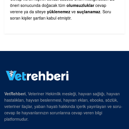
öneri sonucunda doğacak tüm
olumsuzluklar
cevap
verene ya da siteye
yüklenemez
ve
suçlanamaz
. Soru
soran kişiler şartları kabul etmiştir.
VetRehberi
, Veteriner Hekimlik mesleği, hayvan sağlığı, hayvan
hastalıkları, hayvan beslenmesi, hayvan ırkları, ebooks, sözlük,
veteriner ilaçlar, yaban hayatı hakkında içerik yayınlayan ve soru-
cevap ile hayvanlarınızın sorunlarına cevap veren bilgi
platformudur.