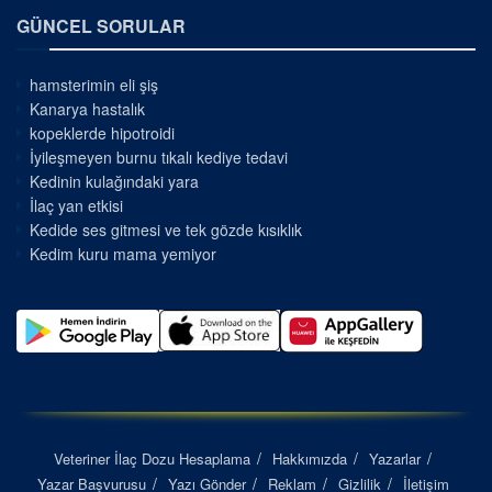
GÜNCEL SORULAR
hamsterimin eli şiş
Kanarya hastalık
kopeklerde hipotroidi
İyileşmeyen burnu tıkalı kediye tedavi
Kedinin kulağındaki yara
İlaç yan etkisi
Kedide ses gitmesi ve tek gözde kısıklık
Kedim kuru mama yemiyor
Veteriner İlaç Dozu Hesaplama
Hakkımızda
Yazarlar
Yazar Başvurusu
Yazı Gönder
Reklam
Gizlilik
İletişim