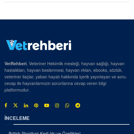
VetRehberi
, Veteriner Hekimlik mesleği, hayvan sağlığı, hayvan
hastalıkları, hayvan beslenmesi, hayvan ırkları, ebooks, sözlük,
veteriner ilaçlar, yaban hayatı hakkında içerik yayınlayan ve soru-
cevap ile hayvanlarınızın sorunlarına cevap veren bilgi
platformudur.
İNCELEME
British Shorthair Kedi Irkı ve Özellikleri