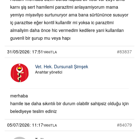
karnı şiş sert hamilemi parazitmi anlayamiyorum mama
yemiyo miyavliyo surtunuryor ama bana sürtününce susuyor
iç parazitse eğer kontil kullanilir mi yoksa ic parazitmi
almaliyim daha önce hic vermedim kedilere yani kullanilan
guvenli bir şurup mu veya hapı
31/05/2026: 17:51
#83837
YANITLA
Vet. Hek. Dursunali Şimşek
Anahtar yönetici
merhaba
hamile ise daha sıkıntılı bir durum olabilir sahipsiz olduğu için
belediyeye teslim ediniz
05/07/2026: 11:17
#84079
YANITLA