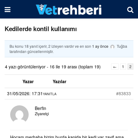
Kedilerde kontil kullanımı
Bu konu 18 yanıt içerir, 2 izleyen vardır ve en son
1 ay önce
Tuğba
tarafından güncellenmiştir.
4 yazı görüntüleniyor - 16 ile 19 arası (toplam 19)
←
1
2
Yazar
Yazılar
31/05/2026: 17:31
#83833
YANITLA
Berfin
Ziyaretçi
Hocam merhaba bizim burda kapida bir kedi var zayif ama