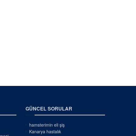
GÜNCEL SORULAR
hamsterimin eli şiş
Kanarya hastalık