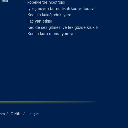
nmesi
kopeklerde hipotroidi
İyileşmeyen burnu tıkalı kediye tedavi
Kedinin kulağındaki yara
İlaç yan etkisi
Kedide ses gitmesi ve tek gözde kısıklık
Kedim kuru mama yemiyor
lam
Gizlilik
İletişim