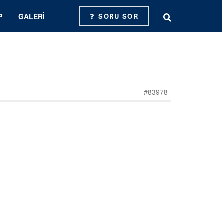
P
GALERI
SORU SOR
#83978