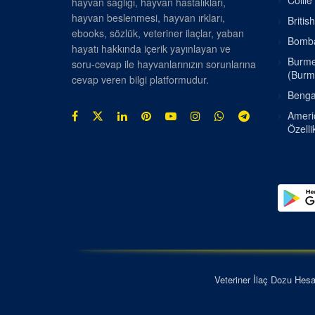
Collie
hayvan sağlığı, hayvan hastalıkları,
hayvan beslenmesi, hayvan ırkları,
Britis
ebooks, sözlük, veteriner ilaçlar, yaban
Bombay
hayatı hakkında içerik yayınlayan ve
Burmes
soru-cevap ile hayvanlarınızın sorunlarına
(Burm
cevap veren bilgi platformudur.
Bengal
Americ
Özellik
Veteriner İlaç Dozu Hes