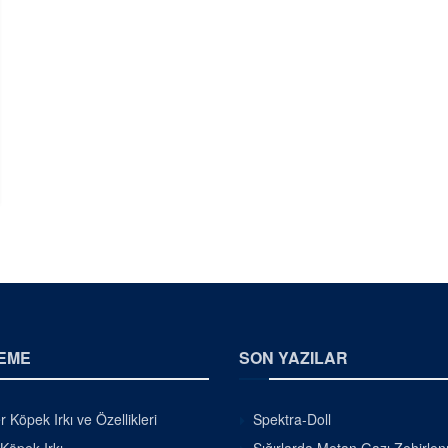
EME
SON YAZILAR
r Köpek Irkı ve Özellikleri
Spektra-Doll