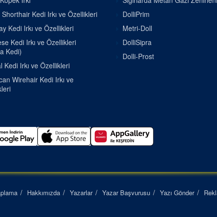
 Köpek Irkı
Sığırlarda Metan Gazı Zehirle
h Shorthair Kedi Irkı ve Özellikleri
DolliPrim
 Kedi Irkı ve Özellikleri
Metri-Doll
e Kedi Irkı ve Özellikleri
DolliSipra
a Kedi)
Dolli-Prost
 Kedi Irkı ve Özellikleri
an Wirehair Kedi Irkı ve
leri
aplama
Hakkımızda
Yazarlar
Yazar Başvurusu
Yazı Gönder
Rek