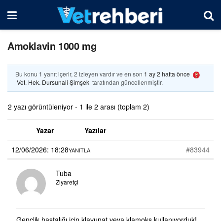
Amoklavin 1000 mg
Bu konu 1 yanıt içerir, 2 izleyen vardır ve en son
1 ay 2 hafta önce
Vet. Hek. Dursunali Şimşek
tarafından güncellenmiştir.
2 yazı görüntüleniyor - 1 ile 2 arası (toplam 2)
Yazar
Yazılar
12/06/2026: 18:28
#83944
YANITLA
Tuba
Ziyaretçi
Gençlik hastalığı için klavunat veya klamoks kullanıyorduk!