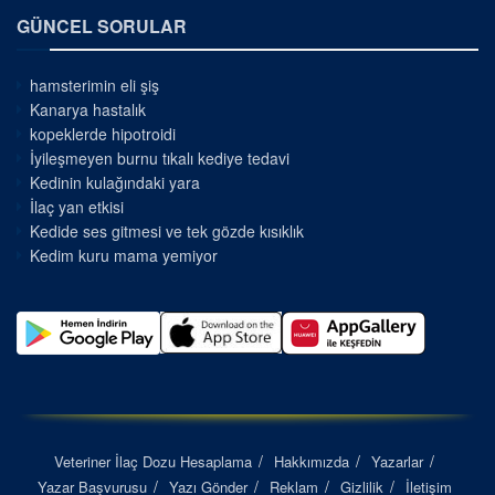
GÜNCEL SORULAR
hamsterimin eli şiş
Kanarya hastalık
kopeklerde hipotroidi
İyileşmeyen burnu tıkalı kediye tedavi
Kedinin kulağındaki yara
İlaç yan etkisi
Kedide ses gitmesi ve tek gözde kısıklık
Kedim kuru mama yemiyor
Veteriner İlaç Dozu Hesaplama
Hakkımızda
Yazarlar
Yazar Başvurusu
Yazı Gönder
Reklam
Gizlilik
İletişim