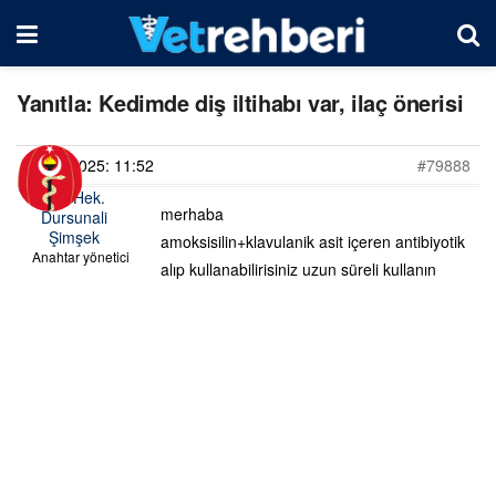
Yanıtla: Kedimde diş iltihabı var, ilaç önerisi
10/06/2025: 11:52
#79888
Vet. Hek.
merhaba
Dursunali
Şimşek
amoksisilin+klavulanik asit içeren antibiyotik
Anahtar yönetici
alıp kullanabilirisiniz uzun süreli kullanın