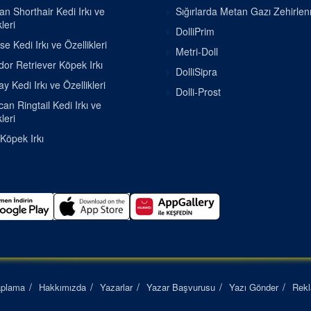
ian Shorthair Kedi Irkı ve
Sığırlarda Metan Gazı Zehirle
leri
DolliPrim
se Kedi Irkı ve Özellikleri
Metri-Doll
or Retriever Köpek Irkı
DolliSipra
 Kedi Irkı ve Özellikleri
Dolli-Prost
an Ringtail Kedi Irkı ve
leri
 Köpek Irkı
aplama
Hakkımızda
Yazarlar
Yazar Başvurusu
Yazı Gönder
Rek