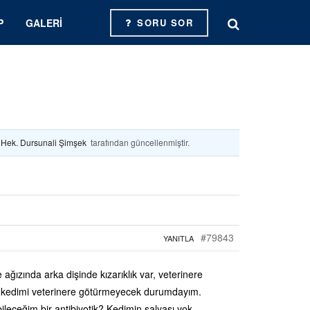
P
GALERI
SORU SOR
. Hek. Dursunali Şimşek
tarafından güncellenmiştir.
#79843
YANITLA
ağızında arka dişinde kızarıklık var, veterinere
an kedimi veterinere götürmeyecek durumdayım.
ileceğim bir antibiyotik? Kedimin salyası yok,