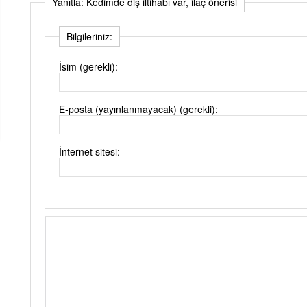
Yanıtla: Kedimde diş iltihabı var, ilaç önerisi
Bilgileriniz:
İsim (gerekli):
E-posta (yayınlanmayacak) (gerekli):
İnternet sitesi: