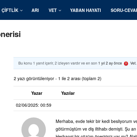
ÇIFTLIK
ARI
VET
YABAN HAYATI
SORU-CEVA
önerisi
Bu konu 1 yanıt içerir, 2 izleyen vardır ve en son
1 yıl 2 ay önce
Vet
2 yazı görüntüleniyor - 1 ile 2 arası (toplam 2)
Yazar
Yazılar
02/06/2025: 00:59
Merhaba, evde tekir bir kedi besliyorum ve 
götürmüştüm ve diş iltihabı demişti. Şu 
Herhangi bir çözüm öneririniz var mı? Alab