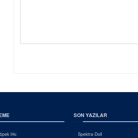
EME
SON YAZILAR
pek Irkı
Spektra-Doll