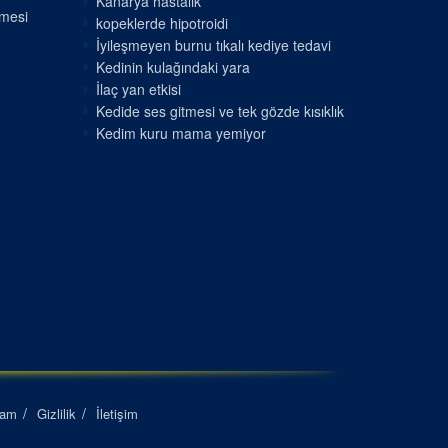
Kanarya hastalık
nmesi
kopeklerde hipotroidi
İyileşmeyen burnu tıkalı kediye tedavi
Kedinin kulağındaki yara
İlaç yan etkisi
Kedide ses gitmesi ve tek gözde kısıklık
Kedim kuru mama yemiyor
lam
Gizlilik
İletişim