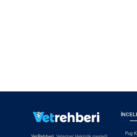
İNCEL
Pug Kö
VetRehberi
, Veteriner Hekimlik mesleği,