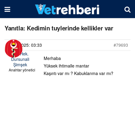
Yanıtla: Kedimin tuylerinde kellikler var
23/05/2025: 03:33
#79693
Vet. Hek.
Merhaba
Dursunali
Şimşek
Yüksek ihtimalle mantar
Anahtar yönetici
Kaşıntı var mı ? Kabuklanma var mı?