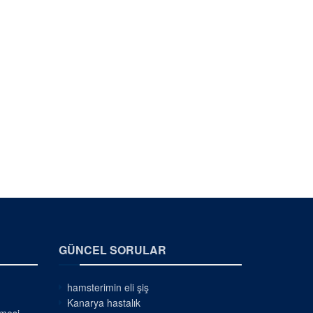
GÜNCEL SORULAR
hamsterimin eli şiş
Kanarya hastalık