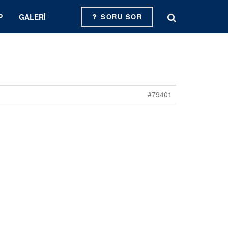
P
GALERI
SORU SOR
#79401