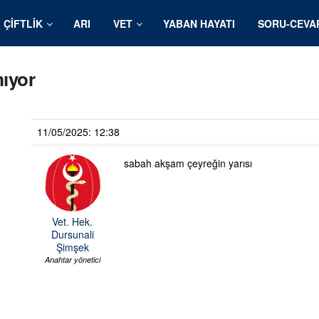
ÇIFTLIK
ARI
VET
YABAN HAYATI
SORU-CEVA
mıyor
11/05/2025: 12:38
sabah akşam çeyreğin yarısı
Vet. Hek.
Dursunali
Şimşek
Anahtar yönetici