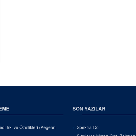
EME
SON YAZILAR
di Irkı ve Özellikleri (Aegean
Spektra-Doll