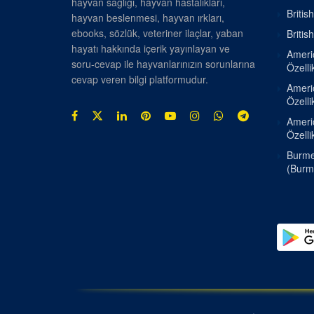
hayvan sağlığı, hayvan hastalıkları,
Britis
hayvan beslenmesi, hayvan ırkları,
ebooks, sözlük, veteriner ilaçlar, yaban
Britis
hayatı hakkında içerik yayınlayan ve
Americ
soru-cevap ile hayvanlarınızın sorunlarına
Özellik
cevap veren bilgi platformudur.
Americ
Özellik
Americ
Özellik
Burmes
(Burm