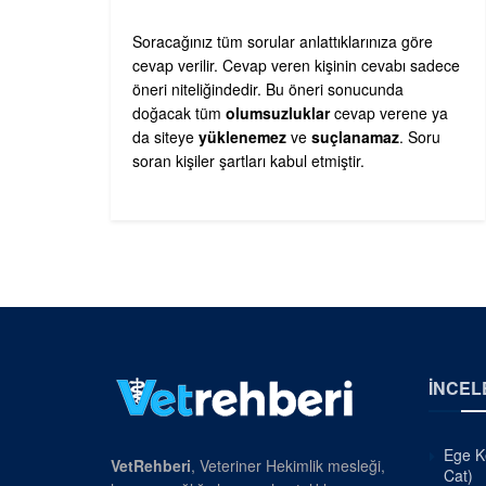
Soracağınız tüm sorular anlattıklarınıza göre
cevap verilir. Cevap veren kişinin cevabı sadece
öneri niteliğindedir. Bu öneri sonucunda
doğacak tüm
olumsuzluklar
cevap verene ya
da siteye
yüklenemez
ve
suçlanamaz
. Soru
soran kişiler şartları kabul etmiştir.
İNCEL
Ege Ke
VetRehberi
, Veteriner Hekimlik mesleği,
Cat)