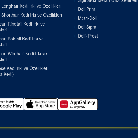
Sığırlarda Metan Gazı Zehirle
h Longhair Kedi Irkı ve Özellikleri
DolliPrim
h Shorthair Kedi Irkı ve Özellikleri
Metri-Doll
an Ringtail Kedi Irkı ve
DolliSipra
leri
Dolli-Prost
an Bobtail Kedi Irkı ve
leri
an Wirehair Kedi Irkı ve
leri
e Kedi Irkı ve Özellikleri
a Kedi)