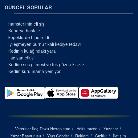
GÜNCEL SORULAR
hamsterimin eli şiş
Kanarya hastalık
kopeklerde hipotroidi
İyileşmeyen burnu tıkalı kediye tedavi
Kedinin kulağındaki yara
İlaç yan etkisi
Kedide ses gitmesi ve tek gözde kısıklık
Kedim kuru mama yemiyor
Veteriner İlaç Dozu Hesaplama
Hakkımızda
Yazarlar
Yazar Başvurusu
Yazı Gönder
Reklam
Gizlilik
İletişim