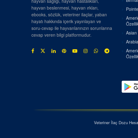
Birman
hayvan sağlığı, hayvan hastalıkları,
hayvan beslenmesi, hayvan ırkları,
Pointe
ebooks, sözlük, veteriner ilaçlar, yaban
Americ
hayatı hakkında içerik yayınlayan ve
Özellik
soru-cevap ile hayvanlarınızın sorunlarına
Asian 
cevap veren bilgi platformudur.
Arabia
Americ
Özellik
Veteriner İlaç Dozu Hes