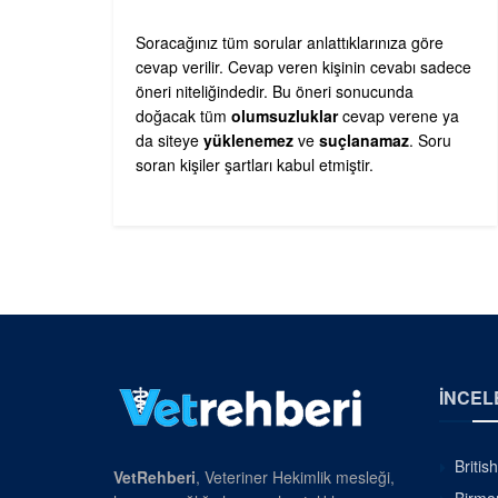
Soracağınız tüm sorular anlattıklarınıza göre
cevap verilir. Cevap veren kişinin cevabı sadece
öneri niteliğindedir. Bu öneri sonucunda
doğacak tüm
olumsuzluklar
cevap verene ya
da siteye
yüklenemez
ve
suçlanamaz
. Soru
soran kişiler şartları kabul etmiştir.
İNCEL
Britis
VetRehberi
, Veteriner Hekimlik mesleği,