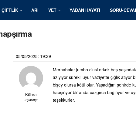
ÇIFTLIK
ARI
VET
YABAN HAYATI
SORU-CEVA
 hapşırma
05/05/2025: 19:29
Merhabalar jumbo cinsi erkek beş yaşındak
az yiyor sürekli uyur vaziyette çığlık atıyo
bişey olursa kötü olur. Yaşadığım şehirde 
hapşırıyor bir anda cazgırca bağırıyor ve u
Kübra
teşekkürler.
Ziyaretçi