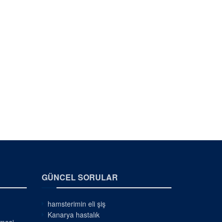
GÜNCEL SORULAR
hamsterimin eli şiş
Kanarya hastalık