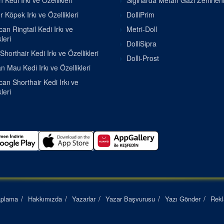
 Kedi Irkı ve Özellikleri
Sığırlarda Metan Gazı Zehirle
r Köpek Irkı ve Özellikleri
DolliPrim
an Ringtail Kedi Irkı ve
Metri-Doll
leri
DolliSipra
Shorthair Kedi Irkı ve Özellikleri
Dolli-Prost
n Mau Kedi Irkı ve Özellikleri
an Shorthair Kedi Irkı ve
leri
aplama
Hakkımızda
Yazarlar
Yazar Başvurusu
Yazı Gönder
Rek