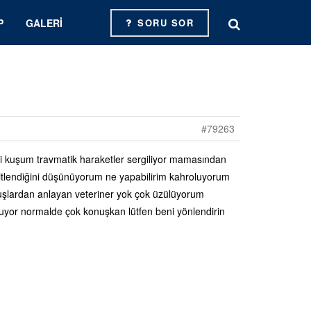
P
GALERI
SORU SOR
#79263
i kuşum travmatik haraketler sergiliyor mamasından
r bitlendiğini düşünüyorum ne yapabilirim kahroluyorum
kuşlardan anlayan veteriner yok çok üzülüyorum
yuyor normalde çok konuşkan lütfen beni yönlendirin