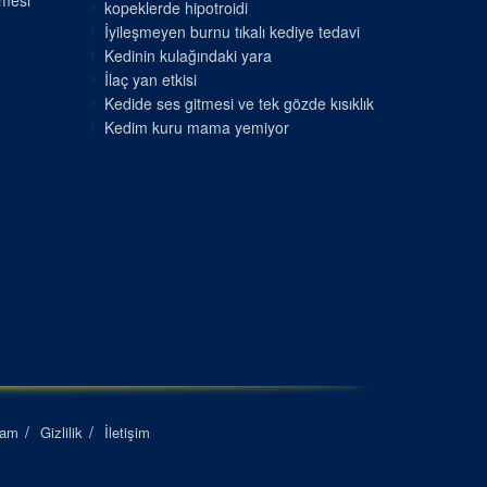
nmesi
kopeklerde hipotroidi
İyileşmeyen burnu tıkalı kediye tedavi
Kedinin kulağındaki yara
İlaç yan etkisi
Kedide ses gitmesi ve tek gözde kısıklık
Kedim kuru mama yemiyor
lam
Gizlilik
İletişim