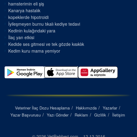
hamsterimin eli şiş
Kanarya hastalık
kopeklerde hipotroidi
İyileşmeyen burnu tıkalı kediye tedavi
Kedinin kulağındaki yara
İlaç yan etkisi
Kedide ses gitmesi ve tek gözde kısıklık
Kedim kuru mama yemiyor
Veteriner İlaç Dozu Hesaplama
Hakkımızda
Yazarlar
Yazar Başvurusu
Yazı Gönder
Reklam
Gizlilik
İletişim
© 2026 VetRehberi.com – 12.12.2016