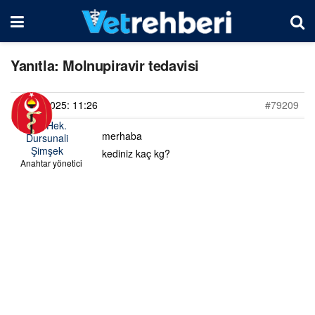
Yanıtla: Molnupiravir tedavisi
02/05/2025: 11:26
#79209
Vet. Hek.
merhaba
Dursunali
Şimşek
kediniz kaç kg?
Anahtar yönetici