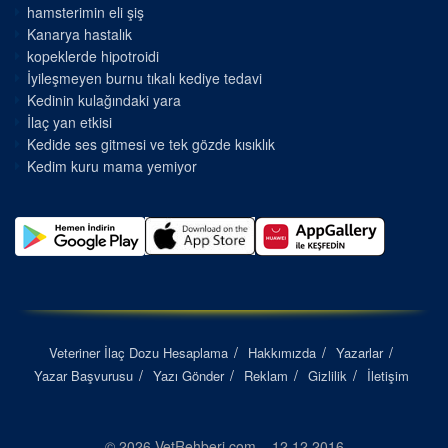
hamsterimin eli şiş
Kanarya hastalık
kopeklerde hipotroidi
İyileşmeyen burnu tıkalı kediye tedavi
Kedinin kulağındaki yara
İlaç yan etkisi
Kedide ses gitmesi ve tek gözde kısıklık
Kedim kuru mama yemiyor
Veteriner İlaç Dozu Hesaplama
Hakkımızda
Yazarlar
Yazar Başvurusu
Yazı Gönder
Reklam
Gizlilik
İletişim
© 2026 VetRehberi.com – 12.12.2016