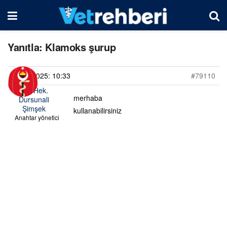
Yanıtla: Klamoks şurup
26/04/2025: 10:33
#79110
Vet. Hek.
merhaba
Dursunali
Şimşek
kullanabilirsiniz
Anahtar yönetici