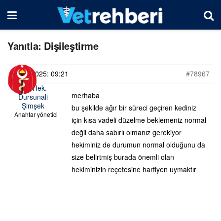
Yanıtla: Dişileştirme
22/04/2025: 09:21
#78967
Vet. Hek.
merhaba
Dursunali
Şimşek
bu şekilde ağır bir süreci geçiren kediniz
Anahtar yönetici
için kısa vadeli düzelme beklemeniz normal
değil daha sabırlı olmanız gerekiyor
hekiminiz de durumun normal olduğunu da
size belirtmiş burada önemli olan
hekiminizin reçetesine harfiyen uymaktır