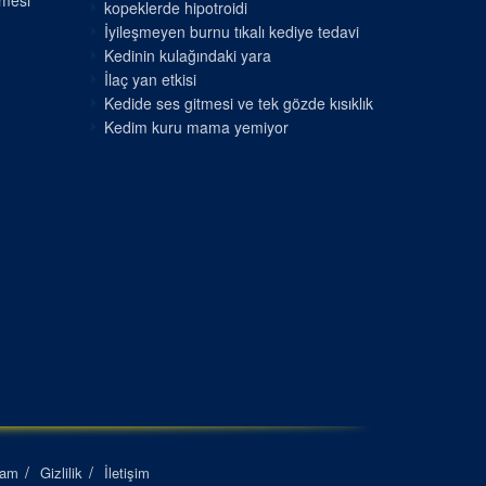
nmesi
kopeklerde hipotroidi
İyileşmeyen burnu tıkalı kediye tedavi
Kedinin kulağındaki yara
İlaç yan etkisi
Kedide ses gitmesi ve tek gözde kısıklık
Kedim kuru mama yemiyor
lam
Gizlilik
İletişim