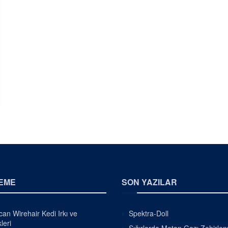
EME
SON YAZILAR
an Wirehair Kedi Irkı ve
Spektra-Doll
leri