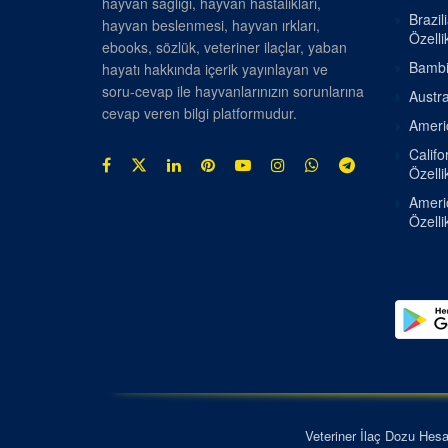
hayvan sağlığı, hayvan hastalıkları,
Brazil
hayvan beslenmesi, hayvan ırkları,
Özellik
ebooks, sözlük, veteriner ilaçlar, yaban
Bambin
hayatı hakkında içerik yayınlayan ve
soru-cevap ile hayvanlarınızın sorunlarına
Austra
cevap veren bilgi platformudur.
Americ
Califo
Özellik
Americ
Özellik
Veteriner İlaç Dozu Hes