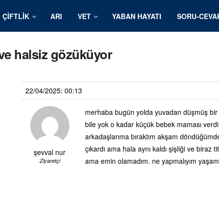
ÇIFTLIK
ARI
VET
YABAN HAYATI
SORU-CEVA
 ve halsiz gözüküyor
22/04/2025: 00:13
merhaba bugün yolda yuvadan düşmüş bir ya
bile yok o kadar küçük bebek maması verdim
arkadaşlarıma bıraktım akşam döndüğümde ku
çıkardı ama hala aynı kaldı şişliği ve biraz
şevval nur
ama emin olamadım. ne yapmalıyım yaşama
Ziyaretçi