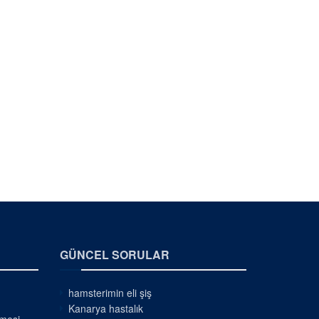
GÜNCEL SORULAR
hamsterimin eli şiş
Kanarya hastalık