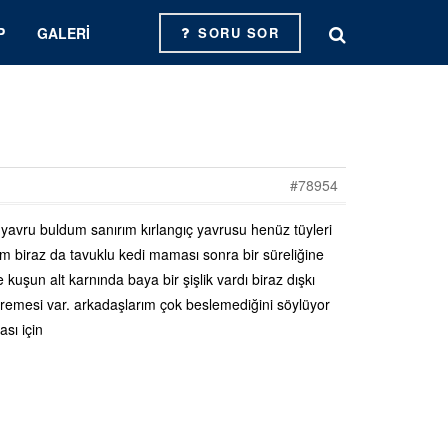
P
GALERI
SORU SOR
#78954
vru buldum sanırım kırlangıç yavrusu henüz tüyleri
 biraz da tavuklu kedi maması sonra bir süreliğine
şun alt karnında baya bir şişlik vardı biraz dışkı
 titremesi var. arkadaşlarım çok beslemediğini söylüyor
sı için