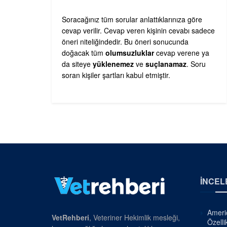
Soracağınız tüm sorular anlattıklarınıza göre
cevap verilir. Cevap veren kişinin cevabı sadece
öneri niteliğindedir. Bu öneri sonucunda
doğacak tüm
olumsuzluklar
cevap verene ya
da siteye
yüklenemez
ve
suçlanamaz
. Soru
soran kişiler şartları kabul etmiştir.
İNCEL
Americ
VetRehberi
, Veteriner Hekimlik mesleği,
Özellik