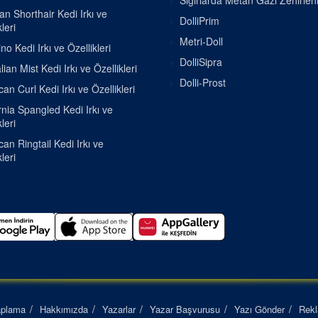
Sığırlarda Metan Gazı Zehirle
ian Shorthair Kedi Irkı ve
DolliPrim
leri
Metri-Doll
o Kedi Irkı ve Özellikleri
DolliSipra
lian Mist Kedi Irkı ve Özellikleri
Dolli-Prost
an Curl Kedi Irkı ve Özellikleri
rnia Spangled Kedi Irkı ve
leri
an Ringtail Kedi Irkı ve
leri
aplama
Hakkımızda
Yazarlar
Yazar Başvurusu
Yazı Gönder
Rek