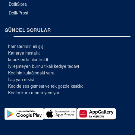
DolliSipra
Dolli-Prost
GÜNCEL SORULAR
hamsterimin eli şiş
Kanarya hastalık
kopeklerde hipotroidi
İyileşmeyen burnu tıkalı kediye tedavi
Kedinin kulağındaki yara
İlaç yan etkisi
Kedide ses gitmesi ve tek gözde kısıklık
Kedim kuru mama yemiyor