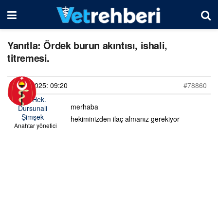
Yanıtla: Ördek burun akıntısı, ishali,
titremesi.
11/04/2025: 09:20
#78860
Vet. Hek.
merhaba
Dursunali
Şimşek
hekiminizden ilaç almanız gerekiyor
Anahtar yönetici