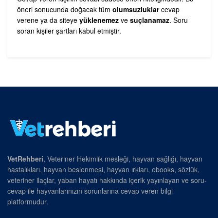
öneri sonucunda doğacak tüm
olumsuzluklar
cevap
verene ya da siteye
yüklenemez
ve
suçlanamaz
. Soru
soran kişiler şartları kabul etmiştir.
VetRehberi
, Veteriner Hekimlik mesleği, hayvan sağlığı, hayvan
hastalıkları, hayvan beslenmesi, hayvan ırkları, ebooks, sözlük,
veteriner ilaçlar, yaban hayatı hakkında içerik yayınlayan ve soru-
cevap ile hayvanlarınızın sorunlarına cevap veren bilgi
platformudur.