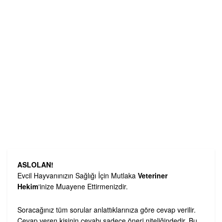
ASLOLAN!
Evcil Hayvanınızın Sağlığı İçin Mutlaka
Veteriner
Hekim
‘inize Muayene Ettirmenizdir.
Soracağınız tüm sorular anlattıklarınıza göre cevap verilir.
Cevap veren kişinin cevabı sadece öneri niteliğindedir. Bu