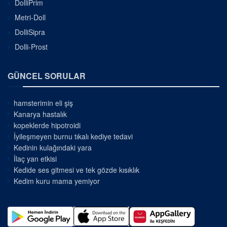
DolliPrim
Metri-Doll
DolliSipra
Dolli-Prost
GÜNCEL SORULAR
hamsterimin eli şiş
Kanarya hastalık
kopeklerde hipotroidi
İyileşmeyen burnu tıkalı kediye tedavi
Kedinin kulağındaki yara
İlaç yan etkisi
Kedide ses gitmesi ve tek gözde kısıklık
Kedim kuru mama yemiyor